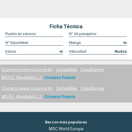
Ficha Técnica
Puesta en servicio:
N° de pasajeros:
N° tripunlates:
Manga:
m
Eslora:
m
Velocidad:
Nudos
Cruceros www.cruceros.hn
Compañías
CroisiEurope
MS R.E. Waydelich L.J
Cruceros Francia
Cruceros www.cruceros.hn
Compañías
CroisiEurope
MS R.E. Waydelich L.J
Cruceros Francia
Barcos más populares
MSC World Europa