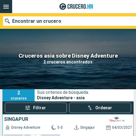
Encontrar un crucero
Nuestros destinos
Cruceros asia sobre Disney Adventure
2 cruceros encontrados
Fecha de salida
Puertos
Compañías
2
Sus criterios de búsqueda:
Buscar
Disney Adventure - asia
cruceros
Filtrar
Ordenar
SINGAPUR
Disney Adventure
5 d
Singapur
04/03/2027