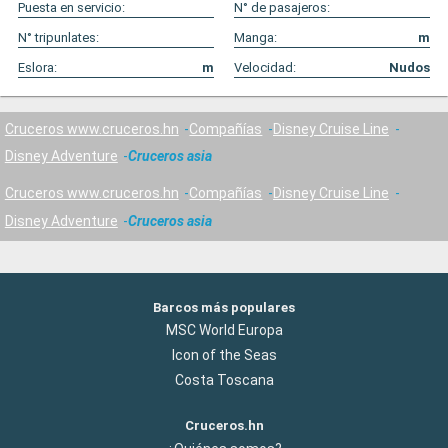
Puesta en servicio:
N° de pasajeros:
N° tripunlates:
Manga:
m
Eslora:
m
Velocidad:
Nudos
Cruceros www.cruceros.hn
Compañías
Disney Cruise Line
Disney Adventure
Cruceros asia
Cruceros www.cruceros.hn
Compañías
Disney Cruise Line
Disney Adventure
Cruceros asia
Barcos más populares
MSC World Europa
Icon of the Seas
Costa Toscana
Cruceros.hn