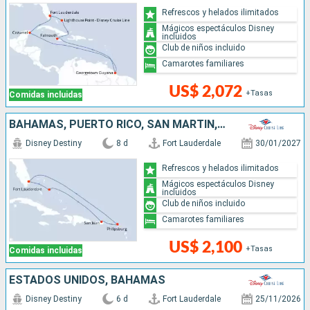
Refrescos y helados ilimitados
Mágicos espectáculos Disney
incluidos
Club de niños incluido
Camarotes familiares
US$ 2,072
+Tasas
Comidas incluidas
BAHAMAS, PUERTO RICO, SAN MARTÍN, ESTADOS UNIDOS
Disney Destiny
8 d
Fort Lauderdale
30/01/2027
Refrescos y helados ilimitados
Mágicos espectáculos Disney
incluidos
Club de niños incluido
Camarotes familiares
US$ 2,100
+Tasas
Comidas incluidas
ESTADOS UNIDOS, BAHAMAS
Disney Destiny
6 d
Fort Lauderdale
25/11/2026