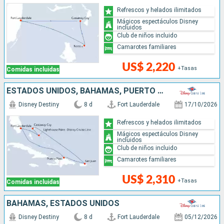
Refrescos y helados ilimitados
Mágicos espectáculos Disney
incluidos
Club de niños incluido
Camarotes familiares
US$ 2,220
+Tasas
Comidas incluidas
ESTADOS UNIDOS, BAHAMAS, PUERTO RICO, REPÚBLICA DOMINICANA
Disney Destiny
8 d
Fort Lauderdale
17/10/2026
Refrescos y helados ilimitados
Mágicos espectáculos Disney
incluidos
Club de niños incluido
Camarotes familiares
US$ 2,310
+Tasas
Comidas incluidas
BAHAMAS, ESTADOS UNIDOS
Disney Destiny
8 d
Fort Lauderdale
05/12/2026