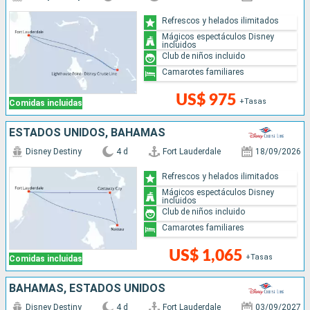
Refrescos y helados ilimitados
Mágicos espectáculos Disney
incluidos
Club de niños incluido
Camarotes familiares
US$ 975
+Tasas
Comidas incluidas
ESTADOS UNIDOS, BAHAMAS
Disney Destiny
4 d
Fort Lauderdale
18/09/2026
Refrescos y helados ilimitados
Mágicos espectáculos Disney
incluidos
Club de niños incluido
Camarotes familiares
US$ 1,065
+Tasas
Comidas incluidas
BAHAMAS, ESTADOS UNIDOS
Disney Destiny
4 d
Fort Lauderdale
03/09/2027