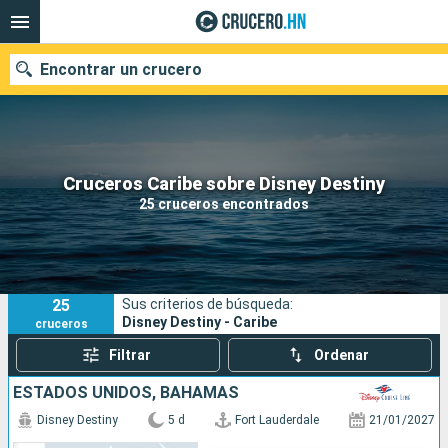
Encontrar un crucero
Nuestros destinos
Cruceros Caribe sobre Disney Destiny
25 cruceros encontrados
Fecha de salida
Puertos
Compañías
25
Sus criterios de búsqueda:
Buscar
Disney Destiny - Caribe
cruceros
Filtrar
Ordenar
ESTADOS UNIDOS, BAHAMAS
Disney Destiny
5 d
Fort Lauderdale
21/01/2027