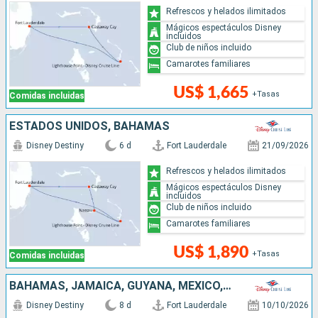
Refrescos y helados ilimitados
Mágicos espectáculos Disney
incluidos
Club de niños incluido
Camarotes familiares
US$ 1,665
+Tasas
Comidas incluidas
ESTADOS UNIDOS, BAHAMAS
Disney Destiny
6 d
Fort Lauderdale
21/09/2026
Refrescos y helados ilimitados
Mágicos espectáculos Disney
incluidos
Club de niños incluido
Camarotes familiares
US$ 1,890
+Tasas
Comidas incluidas
BAHAMAS, JAMAICA, GUYANA, MÉXICO, ESTADOS UNIDOS
Disney Destiny
8 d
Fort Lauderdale
10/10/2026