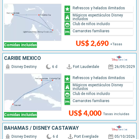
Refrescos y helados ilimitados
Mágicos espectáculos Disney
incluidos
Club de niños incluido
Camarotes familiares
US$ 2,690
+Tasas
Comidas incluidas
CARIBE MEXICO
Disney Destiny
6 d
Fort Lauderdale
26/09/2029
Refrescos y helados ilimitados
Mágicos espectáculos Disney
incluidos
Club de niños incluido
Camarotes familiares
US$ 4,000
Tasas incluidas
Comidas incluidas
BAHAMAS / DISNEY CASTAWAY
Disney Destiny
6 d
Port Everglade
05/10/2026