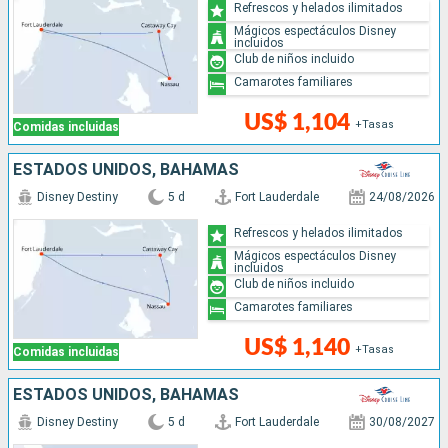
Refrescos y helados ilimitados
Mágicos espectáculos Disney
incluidos
Club de niños incluido
Camarotes familiares
US$ 1,104
+Tasas
Comidas incluidas
ESTADOS UNIDOS, BAHAMAS
Disney Destiny
5 d
Fort Lauderdale
24/08/2026
Refrescos y helados ilimitados
Mágicos espectáculos Disney
incluidos
Club de niños incluido
Camarotes familiares
US$ 1,140
+Tasas
Comidas incluidas
ESTADOS UNIDOS, BAHAMAS
Disney Destiny
5 d
Fort Lauderdale
30/08/2027