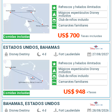
Refrescos y helados ilimitados
Mágicos espectáculos Disney
incluidos
Club de niños incluido
Camarotes familiares
US$ 700
Tasas incluidas
Comidas incluidas
ESTADOS UNIDOS, BAHAMAS
Disney Destiny
4 d
Fort Lauderdale
27/08/2027
Refrescos y helados ilimitados
Mágicos espectáculos Disney
incluidos
Club de niños incluido
Camarotes familiares
US$ 948
+Tasas
Comidas incluidas
BAHAMAS, ESTADOS UNIDOS
Disney Destiny
4 d
Fort Lauderdale
28/08/2026