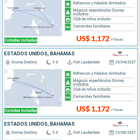
Refrescos y helados ilimitados
Mágicos espectáculos Disney
incluidos
Club de niños incluido
Camarotes familiares
US$ 1,172
+Tasas
Comidas incluidas
ESTADOS UNIDOS, BAHAMAS
Disney Destiny
5 d
Fort Lauderdale
29/04/2027
Refrescos y helados ilimitados
Mágicos espectáculos Disney
incluidos
Club de niños incluido
Camarotes familiares
US$ 1,172
+Tasas
Comidas incluidas
ESTADOS UNIDOS, BAHAMAS
Disney Destiny
5 d
Fort Lauderdale
23/08/2027