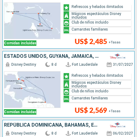
Refrescos y helados ilimitados
Mágicos espectáculos Disney
incluidos
Club de niños incluido
Camarotes familiares
US$ 2,485
+Tasas
Comidas incluidas
ESTADOS UNIDOS, GUYANA, JAMAICA, BAHAMAS
Disney Destiny
8 d
Fort Lauderdale
31/07/2027
Refrescos y helados ilimitados
Mágicos espectáculos Disney
incluidos
Club de niños incluido
Camarotes familiares
US$ 2,569
+Tasas
Comidas incluidas
REPÚBLICA DOMINICANA, BAHAMAS, ESTADOS UNIDOS
Disney Destiny
8 d
Fort Lauderdale
06/02/2027