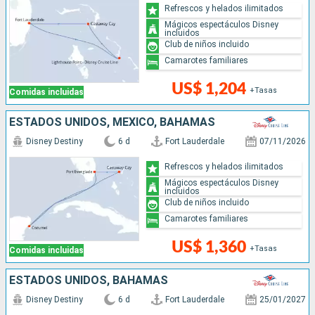
Refrescos y helados ilimitados
Mágicos espectáculos Disney
incluidos
Club de niños incluido
Camarotes familiares
US$ 1,204
+Tasas
Comidas incluidas
ESTADOS UNIDOS, MÉXICO, BAHAMAS
Disney Destiny
6 d
Fort Lauderdale
07/11/2026
Refrescos y helados ilimitados
Mágicos espectáculos Disney
incluidos
Club de niños incluido
Camarotes familiares
US$ 1,360
+Tasas
Comidas incluidas
ESTADOS UNIDOS, BAHAMAS
Disney Destiny
6 d
Fort Lauderdale
25/01/2027