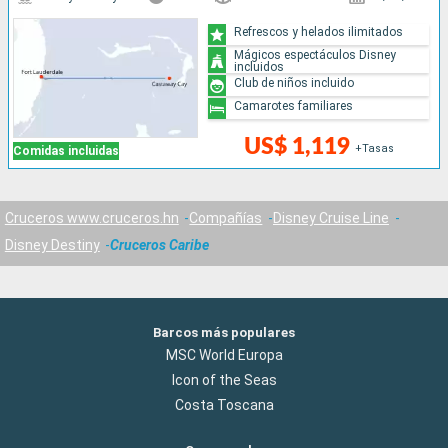
Refrescos y helados ilimitados
Mágicos espectáculos Disney
incluidos
Club de niños incluido
Camarotes familiares
US$ 1,119
+Tasas
Comidas incluidas
Cruceros www.cruceros.hn
Compañías
Disney Cruise Line
Disney Destiny
Cruceros Caribe
Barcos más populares
MSC World Europa
Icon of the Seas
Costa Toscana