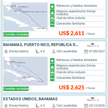
Refrescos y helados ilimitados
Mágicos espectáculos Disney
incluidos
Club de niños incluido
Camarotes familiares
US$ 2,611
+Tasas
Comidas incluidas
BAHAMAS, PUERTO RICO, REPÚBLICA DOMINICANA, ESTADOS UNIDOS
Disney Destiny
8 d
Fort Lauderdale
07/08/2027
Refrescos y helados ilimitados
Mágicos espectáculos Disney
incluidos
Club de niños incluido
Camarotes familiares
US$ 2,625
+Tasas
Comidas incluidas
ESTADOS UNIDOS, BAHAMAS
Disney Destiny
6 d
Fort Lauderdale
23/12/2026