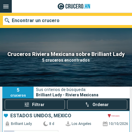
Encontrar un crucero
Nuestros destinos
Cruceros Riviera Mexicana sobre Brilliant Lady
5 cruceros encontrados
Fecha de salida
Puertos
Compañías
5
Sus criterios de búsqueda:
Buscar
Brilliant Lady - Riviera Mexicana
cruceros
Filtrar
Ordenar
ESTADOS UNIDOS, MÉXICO
Brilliant Lady
8 d
Los Angeles
10/10/2026