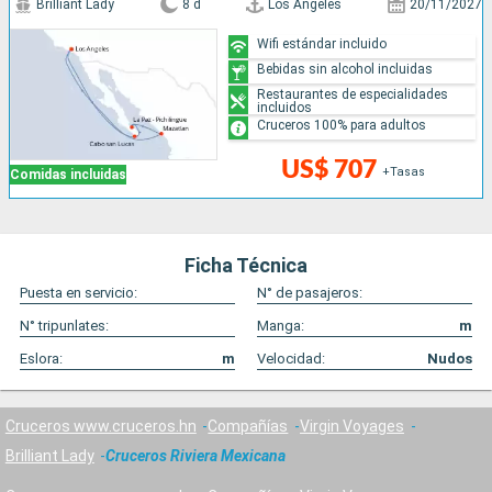
Brilliant Lady
8 d
Los Angeles
20/11/2027
Wifi estándar incluido
Bebidas sin alcohol incluidas
Restaurantes de especialidades
incluidos
Cruceros 100% para adultos
US$ 707
+Tasas
Comidas incluidas
Ficha Técnica
Puesta en servicio:
N° de pasajeros:
N° tripunlates:
Manga:
m
Eslora:
m
Velocidad:
Nudos
Cruceros www.cruceros.hn
Compañías
Virgin Voyages
Brilliant Lady
Cruceros Riviera Mexicana