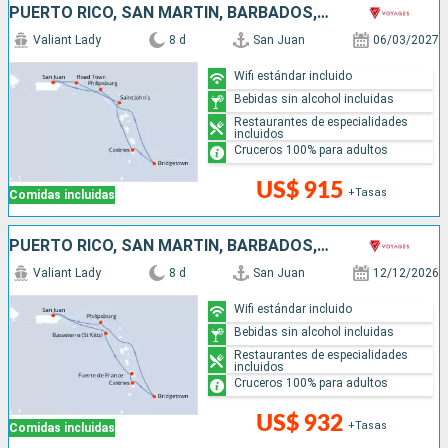
PUERTO RICO, SAN MARTÍN, BARBADOS, SANTA LUCIA, ANTIGUA Y BARBUDA
Valiant Lady
8 d
San Juan
06/03/2027
Wifi estándar incluido
Bebidas sin alcohol incluidas
Restaurantes de especialidades
incluidos
Cruceros 100% para adultos
US$ 915
+Tasas
Comidas incluidas
PUERTO RICO, SAN MARTÍN, BARBADOS, SANTA LUCIA
Valiant Lady
8 d
San Juan
12/12/2026
Wifi estándar incluido
Bebidas sin alcohol incluidas
Restaurantes de especialidades
incluidos
Cruceros 100% para adultos
US$ 932
+Tasas
Comidas incluidas