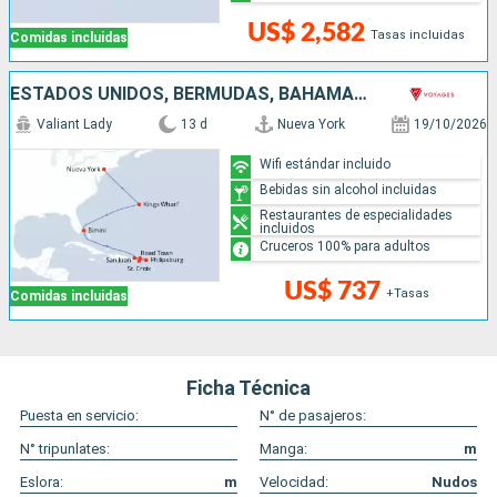
US$ 2,582
Tasas incluidas
Comidas incluidas
ESTADOS UNIDOS, BERMUDAS, BAHAMAS, SAN MARTÍN, PUERTO RICO
Valiant Lady
13 d
Nueva York
19/10/2026
Wifi estándar incluido
Bebidas sin alcohol incluidas
Restaurantes de especialidades
incluidos
Cruceros 100% para adultos
US$ 737
+Tasas
Comidas incluidas
Ficha Técnica
Puesta en servicio:
N° de pasajeros:
N° tripunlates:
Manga:
m
Eslora:
m
Velocidad:
Nudos