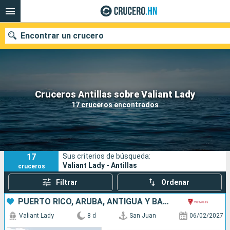
Encontrar un crucero
Nuestros destinos
Cruceros Antillas sobre Valiant Lady
17 cruceros encontrados
Fecha de salida
Puertos
Compañías
17
Sus criterios de búsqueda:
Buscar
Valiant Lady - Antillas
cruceros
Filtrar
Ordenar
PUERTO RICO, ARUBA, ANTIGUA Y BARBUDA, SAN MARTÍN
Valiant Lady
8 d
San Juan
06/02/2027