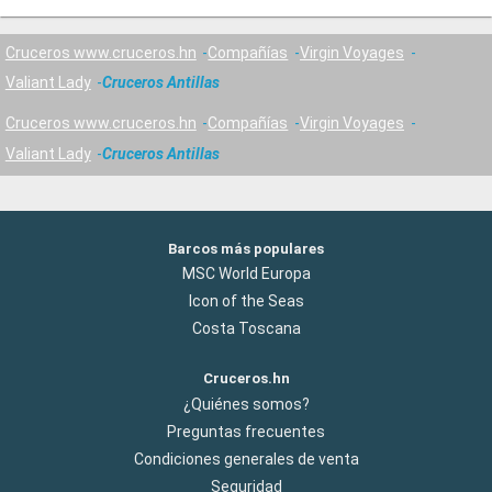
Cruceros www.cruceros.hn
Compañías
Virgin Voyages
Valiant Lady
Cruceros Antillas
Cruceros www.cruceros.hn
Compañías
Virgin Voyages
Valiant Lady
Cruceros Antillas
Barcos más populares
MSC World Europa
Icon of the Seas
Costa Toscana
Cruceros.hn
¿Quiénes somos?
Preguntas frecuentes
Condiciones generales de venta
Seguridad