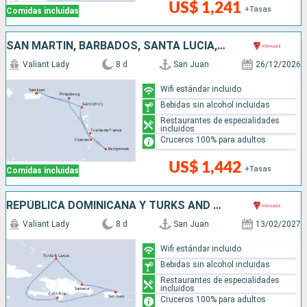
US$ 1,241
+Tasas
Comidas incluidas
SAN MARTÍN, BARBADOS, SANTA LUCIA, ANTIGUA Y BARBUDA, PUERTO RICO
Valiant Lady
8 d
San Juan
26/12/2026
Wifi estándar incluido
Bebidas sin alcohol incluidas
Restaurantes de especialidades
incluidos
Cruceros 100% para adultos
US$ 1,442
+Tasas
Comidas incluidas
REPÚBLICA DOMINICANA Y TURKS AND CAICOS
Valiant Lady
8 d
San Juan
13/02/2027
Wifi estándar incluido
Bebidas sin alcohol incluidas
Restaurantes de especialidades
incluidos
Cruceros 100% para adultos