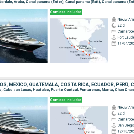
Comidas incluidas
Nieuw Am
22 d
Camarote
Fort Laud
11/04/20
S, MÉXICO, GUATEMALA, COSTA RICA, ECUADOR, PERÚ, C
Comidas incluidas
Nieuw Am
22 d
Camarote
San Diego
12/10/20