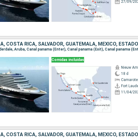
27/09/20
Á, COSTA RICA, SALVADOR, GUATEMALA, MÉXICO, ESTAD
Comidas incluidas
Nieuw Am
18 d
Camarote
Fort Laud
11/04/20