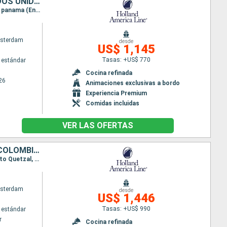
MÉXICO, GUATEMALA, SALVADOR, PANAMÁ, COLOMBIA, BAHAMAS, ESTADOS UNIDOS
Itinerario : San Diego, Puerto Vallarta, Huatulco, Puerto Chiapas, Puerto Quetzal, Acajutla, Canal panama (Enter), Canal panama (Exit), Canal panama (Enter), Canal panama (Exit), Cartagena de Indias, Half Moon Cay, Fort Lauderdale
sterdam
desde
US$ 1,145
Tasas: +US$ 770
 estándar
Cocina refinada
26
Animaciones exclusivas a bordo
Experiencia Premium
Comidas incluidas
VER LAS OFERTAS
CANADÁ, ESTADOS UNIDOS, MÉXICO, GUATEMALA, SALVADOR, PANAMÁ, COLOMBIA, BAHAMAS
Itinerario : Vancouver, San Francisco, San Diego, Puerto Vallarta, Huatulco, Puerto Chiapas, Puerto Quetzal, Acajutla, Canal panama (Enter), Canal panama (Exit), Canal panama (Enter), Canal panama (Exit), Cartagena de Indias, Half Moon Cay, Fort Lauderdale
sterdam
desde
US$ 1,446
Tasas: +US$ 990
 estándar
r
Cocina refinada