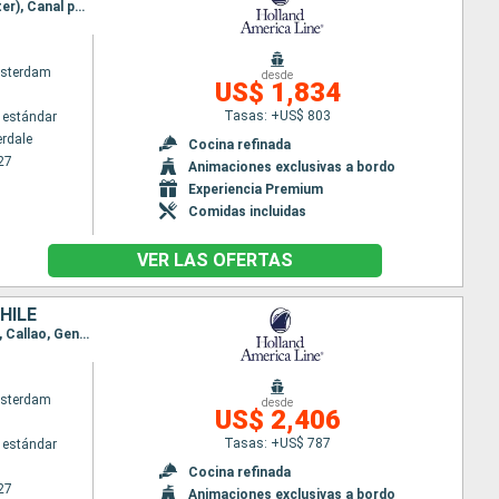
Itinerario : Fort Lauderdale, Aruba, Canal panama (Enter), Canal panama (Exit), Canal panama (Enter), Canal panama (Exit), Puntarenas, Acajutla, Puerto Quetzal, Acapulco, Puerto Vallarta, Cabo san Lucas, San Diego, Victoria, Vancouver
sterdam
desde
US$ 1,834
Tasas: +US$ 803
 estándar
erdale
Cocina refinada
27
Animaciones exclusivas a bordo
Experiencia Premium
Comidas incluidas
VER LAS OFERTAS
HILE
Itinerario : San Diego, Cabo san Lucas, Huatulco, Puerto Quetzal, Puntarenas, Manta, Chan Chan, Callao, General San Martin, Arica, Coquimbo, San antonio Chile
sterdam
desde
US$ 2,406
Tasas: +US$ 787
 estándar
Cocina refinada
27
Animaciones exclusivas a bordo