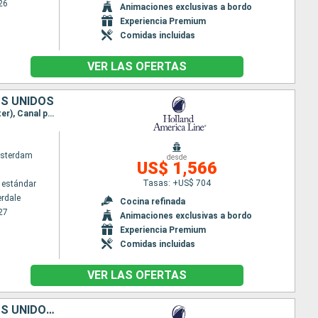
26
Animaciones exclusivas a bordo
Experiencia Premium
Comidas incluidas
VER LAS OFERTAS
OS UNIDOS
Itinerario : Fort Lauderdale, Aruba, Canal panama (Enter), Canal panama (Exit), Canal panama (Enter), Canal panama (Exit), Puntarenas, Acajutla, Puerto Quetzal, Acapulco, Puerto Vallarta, Cabo san Lucas, San Diego
sterdam
desde
US$ 1,566
Tasas: +US$ 704
 estándar
erdale
Cocina refinada
27
Animaciones exclusivas a bordo
Experiencia Premium
Comidas incluidas
VER LAS OFERTAS
ARUBA, PANAMÁ, COSTA RICA, SALVADOR, GUATEMALA, MÉXICO, ESTADOS UNIDOS, CANADÁ