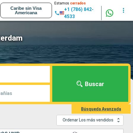
Estamos
cerrados
Caribe sin Visa
+1 (786) 842-
Americana
4533
terdam
Buscar
añías
Búsqueda Avanzada
Ordenar Los más vendidos