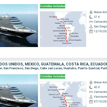
Comidas incluidas
Nieuw Am
37 d
Camarote
San Diego
12/10/20
Comidas incluidas
Nieuw Am
42 d
Camarote
Vancouve
07/10/20