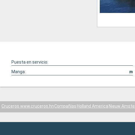
Puesta en servicio:
Manga:
m
Cruceros www.cruceros.hn
Compañías
Holland America
Nieuw Amst