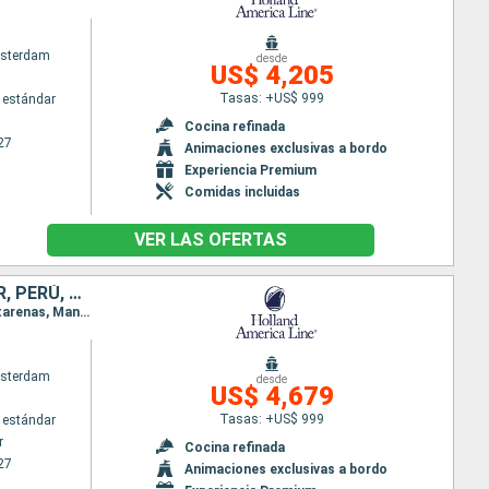
sterdam
desde
US$ 4,205
Tasas: +US$ 999
 estándar
Cocina refinada
27
Animaciones exclusivas a bordo
Experiencia Premium
Comidas incluidas
VER LAS OFERTAS
CANADÁ, ESTADOS UNIDOS, MÉXICO, GUATEMALA, COSTA RICA, ECUADOR, PERÚ, CHILE, ARGENTINA, ISLAS MALVINAS, URUGUAY
Itinerario : Vancouver, San Francisco, San Diego, Cabo san Lucas, Huatulco, Puerto Quetzal, Puntarenas, Manta, Chan Chan, Callao, General San Martin, Arica, Coquimbo, San antonio Chile, Puerto Montt, Puerto Chacabuco, Glaciar Pio X, Punta Arenas, Ushuaia, Puerto Argentino, Montevideo, Buenos Aires
sterdam
desde
US$ 4,679
Tasas: +US$ 999
 estándar
r
Cocina refinada
27
Animaciones exclusivas a bordo