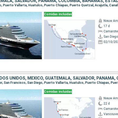
Comidas incluidas
Nieuw Am
17 d
Camarote
San Diego
02/10/20
Comidas incluidas
Nieuw Am
22 d
Camarote
Vancouve