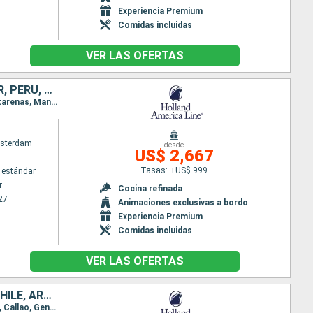
Experiencia Premium
Comidas incluidas
VER LAS OFERTAS
CANADÁ, ESTADOS UNIDOS, MÉXICO, GUATEMALA, COSTA RICA, ECUADOR, PERÚ, CHILE
Itinerario : Vancouver, San Francisco, San Diego, Cabo san Lucas, Huatulco, Puerto Quetzal, Puntarenas, Manta, Chan Chan, Callao, General San Martin, Arica, Coquimbo, San antonio Chile
sterdam
desde
US$ 2,667
Tasas: +US$ 999
 estándar
r
Cocina refinada
27
Animaciones exclusivas a bordo
Experiencia Premium
Comidas incluidas
VER LAS OFERTAS
ESTADOS UNIDOS, MÉXICO, GUATEMALA, COSTA RICA, ECUADOR, PERÚ, CHILE, ARGENTINA, ISLAS MALVINAS, URUGUAY
Itinerario : San Diego, Cabo san Lucas, Huatulco, Puerto Quetzal, Puntarenas, Manta, Chan Chan, Callao, General San Martin, Arica, Coquimbo, San antonio Chile, Puerto Montt, Puerto Chacabuco, Glaciar Pio X, Punta Arenas, Ushuaia, Puerto Argentino, Montevideo, Buenos Aires