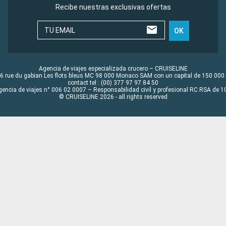
Recibe nuestras exclusivas ofertas
TU EMAIL
OK
Agencia de viajes especializada crucero – CRUISELINE
6 rue du gabian Les flots bleus MC 98 000 Monaco SAM con un capital de 150 000
contact tel : (00) 377 97 97 84 50
gencia de viajes n° 006 02 0007 – Responsabilidad civil y profesional RC RSA de
© CRUISELINE 2026 - all rights reserved