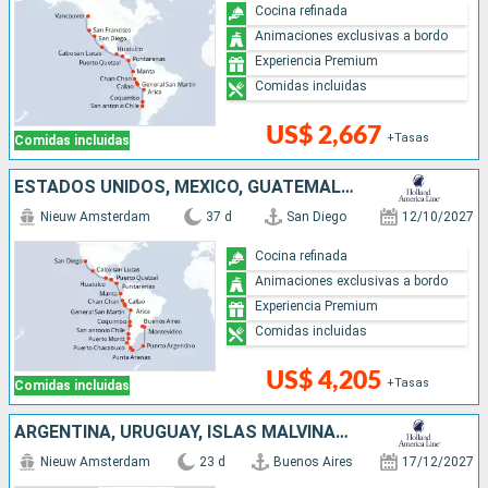
Cocina refinada
Animaciones exclusivas a bordo
Experiencia Premium
Comidas incluidas
US$ 2,667
+Tasas
Comidas incluidas
ESTADOS UNIDOS, MÉXICO, GUATEMALA, COSTA RICA, ECUADOR, PERÚ, CHILE, ARGENTINA, ISLAS MALVINAS, URUGUAY
Nieuw Amsterdam
37 d
San Diego
12/10/2027
Cocina refinada
Animaciones exclusivas a bordo
Experiencia Premium
Comidas incluidas
US$ 4,205
+Tasas
Comidas incluidas
ARGENTINA, URUGUAY, ISLAS MALVINAS, CHILE
Nieuw Amsterdam
23 d
Buenos Aires
17/12/2027