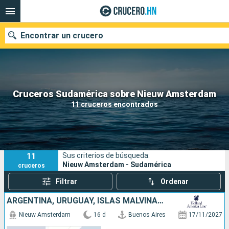
Encontrar un crucero
Nuestros destinos
Cruceros Sudamérica sobre Nieuw Amsterdam
11 cruceros encontrados
Fecha de salida
Puertos
Compañías
11
Sus criterios de búsqueda:
Buscar
Nieuw Amsterdam - Sudamérica
cruceros
Filtrar
Ordenar
ARGENTINA, URUGUAY, ISLAS MALVINAS, CHILE
Nieuw Amsterdam
16 d
Buenos Aires
17/11/2027