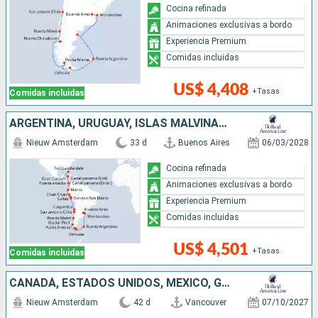
Cocina refinada
Animaciones exclusivas a bordo
Experiencia Premium
Comidas incluidas
US$ 4,408
+Tasas
Comidas incluidas
ARGENTINA, URUGUAY, ISLAS MALVINAS, CHILE, PERÚ, ECUADOR, PANAMÁ, ISLAS CAIMÁN, ESTADOS UNIDOS
Nieuw Amsterdam
33 d
Buenos Aires
06/03/2028
Cocina refinada
Animaciones exclusivas a bordo
Experiencia Premium
Comidas incluidas
US$ 4,501
+Tasas
Comidas incluidas
CANADÁ, ESTADOS UNIDOS, MÉXICO, GUATEMALA, COSTA RICA, ECUADOR, PERÚ, CHILE, ARGENTINA, ISLAS MALVINAS, URUGUAY
Nieuw Amsterdam
42 d
Vancouver
07/10/2027