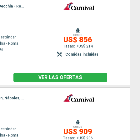
Itinerario : Civitavecchia - Roma, Kusadasi, Mykonos, El Pireo Atenas, Katakolon, Nápoles, Civitavecchia - Roma
desde
 estándar
US$ 856
chia - Roma
Tasas: +US$ 214
26
Comidas incluidas
VER LAS OFERTAS
Itinerario : Civitavecchia - Roma, Kusadasi, Kavala, Estambul, Mykonos, El Pireo Atenas, Katakolon, Nápoles, Civitavecchia - Roma
desde
 estándar
US$ 909
chia - Roma
Tasas: +US$ 286