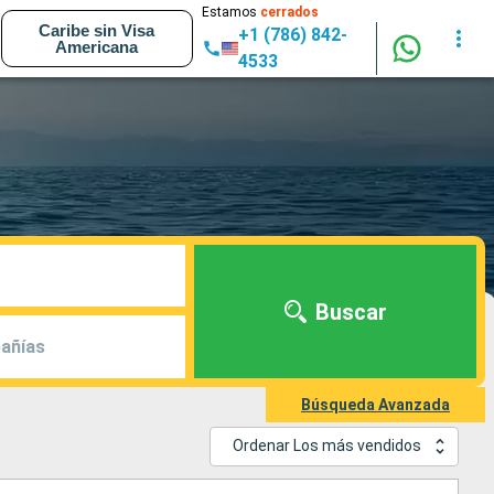
Estamos
cerrados
Caribe sin Visa
+1 (786) 842-
Americana
4533
Buscar
añías
Búsqueda Avanzada
Ordenar Los más vendidos