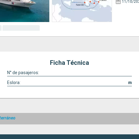
11/10/20
Ficha Técnica
N° de pasajeros:
Eslora:
m
terráneo