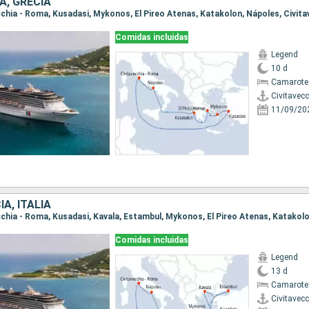
A, GRECIA
Comidas incluidas
Legend
10 d
Camarote
Civitavec
11/09/20
A, ITALIA
Comidas incluidas
Legend
13 d
Camarote
Civitavec