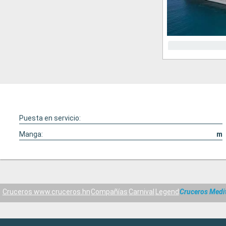
Puesta en servicio:
Manga:
m
Cruceros www.cruceros.hn
Compañías
Carnival
Legend
Cruceros Medi