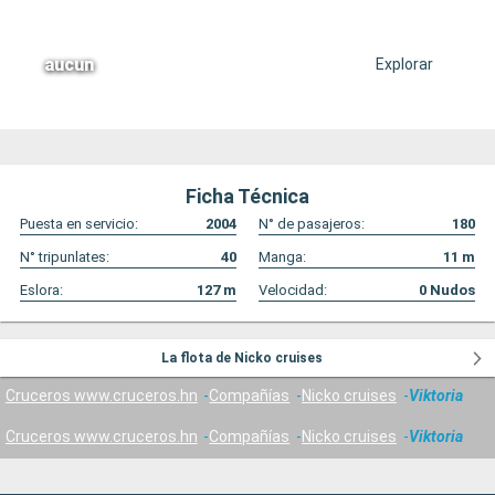
aucun
Explorar
Ficha Técnica
Puesta en servicio:
2004
N° de pasajeros:
180
N° tripunlates:
40
Manga:
11
m
Eslora:
127
m
Velocidad:
0
Nudos
La flota de Nicko cruises
Cruceros www.cruceros.hn
Compañías
Nicko cruises
Viktoria
Cruceros www.cruceros.hn
Compañías
Nicko cruises
Viktoria