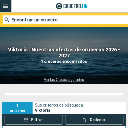
Encontrar un crucero
Viktoria : Nuestras ofertas de cruceros 2026 -
Nuestros destinos
2027
1 cruceros encontrados
Fecha de salida
Puertos
Compañías
Ver las 2 fotos siguientes
Buscar
1
Sus criterios de búsqueda:
Viktoria
cruceros
Filtrar
Ordenar