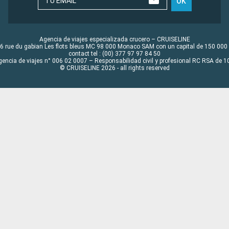
TU EMAIL
OK
Agencia de viajes especializada crucero – CRUISELINE
6 rue du gabian Les flots bleus MC 98 000 Monaco SAM con un capital de 150 000
contact tel : (00) 377 97 97 84 50
gencia de viajes n° 006 02 0007 – Responsabilidad civil y profesional RC RSA de
© CRUISELINE 2026 - all rights reserved