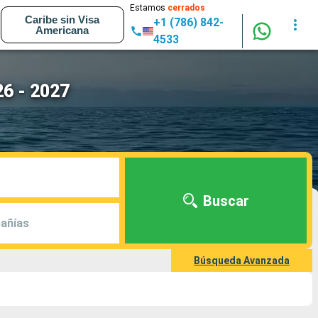
Estamos
cerrados
Caribe sin Visa
+1 (786) 842-
Americana
4533
26 - 2027
Buscar
añías
Búsqueda Avanzada