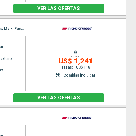
VER LAS OFERTAS
Itinerario : Passau, Ybbs, Viena, Budapest, Viena, Budapest, Bratislava, Budapest, Viena, Bratislava, Melk, Passau
on
desde
exterior
US$ 1,241
Tasas: +US$ 118
27
Comidas incluidas
VER LAS OFERTAS
on