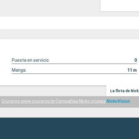
Puesta en servicio:
0
Manga:
11
m
La flota de Nic
Cruceros www.cruceros.hn
Compañías
Nicko cruises
NickoVision