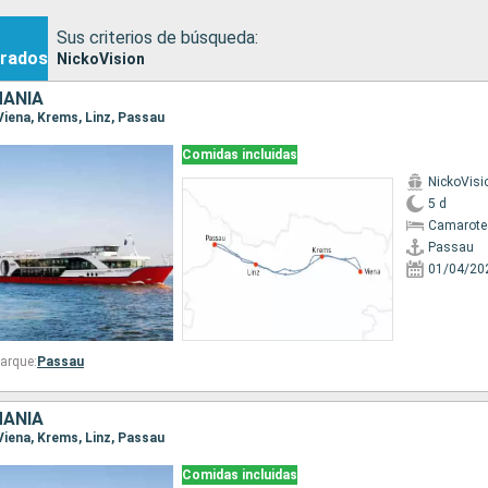
Sus criterios de búsqueda:
rados
NickoVision
MANIA
 Viena, Krems, Linz, Passau
Comidas incluidas
NickoVisi
5 d
Camarote 
Passau
01/04/20
arque:
Passau
MANIA
 Viena, Krems, Linz, Passau
Comidas incluidas