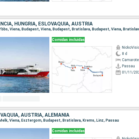
NCIA, HUNGRÍA, ESLOVAQUIA, AUSTRIA
Comidas incluidas
NickoVisi
8 d
Camarote 
Passau
01/11/20
VAQUIA, AUSTRIA, ALEMANIA
 Melk, Viena, Esztergom, Budapest, Bratislava, Krems, Linz, Passau
Comidas incluidas
NickoVisi