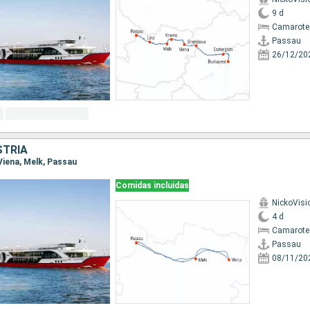
9 d
Camarote 
Passau
26/12/20
STRIA
 Viena, Melk, Passau
Comidas incluidas
NickoVisi
4 d
Camarote 
Passau
08/11/20