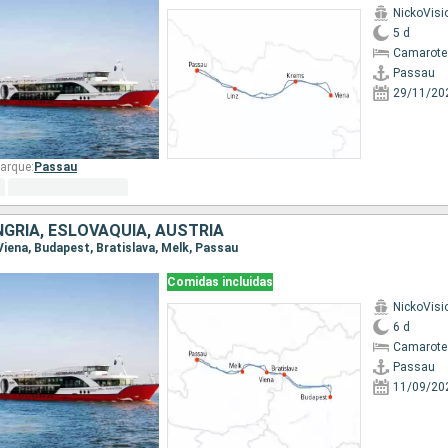
NickoVisi
5 d
Camarote 
Passau
29/11/20
arque:
Passau
GRÍA, ESLOVAQUIA, AUSTRIA
 Viena, Budapest, Bratislava, Melk, Passau
Comidas incluidas
NickoVisi
6 d
Camarote 
Passau
11/09/20