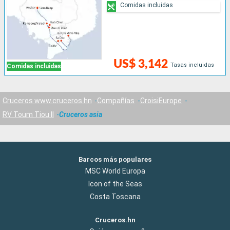
Comidas incluidas
US$ 3,142
Tasas incluidas
Comidas incluidas
Cruceros www.cruceros.hn
Compañías
CroisiEurope
RV Toum Tiou II
Cruceros asia
Barcos más populares
MSC World Europa
Icon of the Seas
Costa Toscana
Cruceros.hn