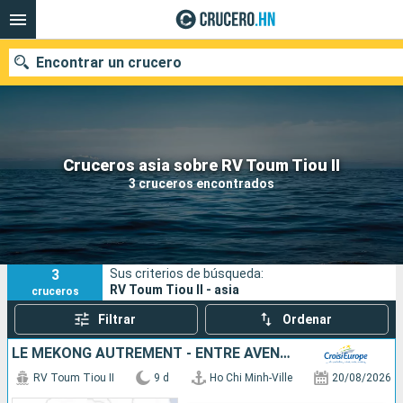
Encontrar un crucero
Nuestros destinos
Cruceros asia sobre RV Toum Tiou II
3 cruceros encontrados
Fecha de salida
Puertos
Compañías
3
Sus criterios de búsqueda:
Buscar
RV Toum Tiou II - asia
cruceros
Filtrar
Ordenar
LE MÉKONG AUTREMENT - ENTRE AVENTURE ET SITES INCONTOURNABLES
RV Toum Tiou II
9 d
Ho Chi Minh-Ville
20/08/2026