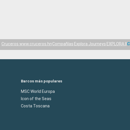
Cruceros www.cruceros.hn
Compañías
Explora Journeys
EXPLORA II
C
Barcos más populares
MSC World Europa
Icon of the Seas
Costa Toscana