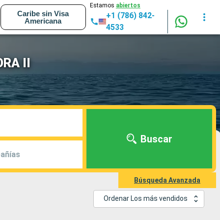
Estamos
abiertos
Caribe sin Visa
+1 (786) 842-
Americana
4533
ORA II
Buscar
añías
Búsqueda Avanzada
Ordenar Los más vendidos