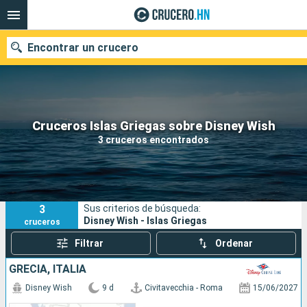
Encontrar un crucero
Nuestros destinos
Cruceros Islas Griegas sobre Disney Wish
3 cruceros encontrados
Fecha de salida
Puertos
Compañías
3
Sus criterios de búsqueda:
Buscar
Disney Wish - Islas Griegas
cruceros
Filtrar
Ordenar
GRECIA, ITALIA
Disney Wish
9 d
Civitavecchia - Roma
15/06/2027