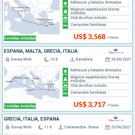
Refrescos y helados ilimitados
Mágicos espectáculos Disney
incluidos
Club de niños incluido
Camarotes familiares
US$ 3,568
+Tasas
Comidas incluidas
ESPAÑA, MALTA, GRECIA, ITALIA
Disney Wish
10 d
Barcelona
29/05/2027
Refrescos y helados ilimitados
Mágicos espectáculos Disney
incluidos
Club de niños incluido
Camarotes familiares
US$ 3,717
+Tasas
Comidas incluidas
GRECIA, ITALIA, ESPAÑA
Disney Wish
11 d
Civitavecchia - Roma
23/06/2027