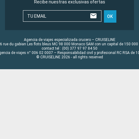
Recibe nuestras exclusivas ofertas
TU EMAIL
OK
Agencia de viajes especializada crucero – CRUISELINE
6 rue du gabian Les flots bleus MC 98 000 Monaco SAM con un capital de 150 000
contact tel : (00) 377 97 97 84 50
gencia de viajes n° 006 02 0007 – Responsabilidad civil y profesional RC RSA de
© CRUISELINE 2026 - all rights reserved