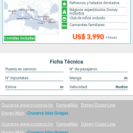
Refrescos y helados ilimitados
Mágicos espectáculos Disney
incluidos
Club de niños incluido
Camarotes familiares
US$ 3,990
+Tasas
Comidas incluidas
Ficha Técnica
Puesta en servicio:
N° de pasajeros:
N° tripunlates:
Manga:
m
Eslora:
m
Velocidad:
Nudos
Cruceros www.cruceros.hn
Compañías
Disney Cruise Line
Disney Wish
Cruceros Islas Griegas
Cruceros www.cruceros.hn
Compañías
Disney Cruise Line
Disney Wish
Cruceros Islas Griegas