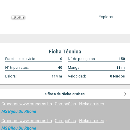
aucun
Explorar
Ficha Técnica
Puesta en servicio:
0
N° de pasajeros:
150
N° tripunlates:
40
Manga:
11
m
Eslora:
114
m
Velocidad:
0
Nudos
La flota de Nicko cruises
Cruceros www.cruceros.hn
Compañías
Nicko cruises
MS Bijou Du Rhone
Cruceros www.cruceros.hn
Compañías
Nicko cruises
MS Bijou Du Rhone