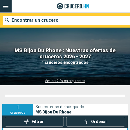
Encontrar un crucero
MS Bijou Du Rhone : Nuestras ofertas de
Nuestros destinos
cruceros 2026 - 2027
1 cruceros encontrados
Fecha de salida
Puertos
Compañías
Ver las 2 fotos siguientes
Buscar
1
Sus criterios de búsqueda:
MS Bijou Du Rhone
cruceros
Filtrar
Ordenar