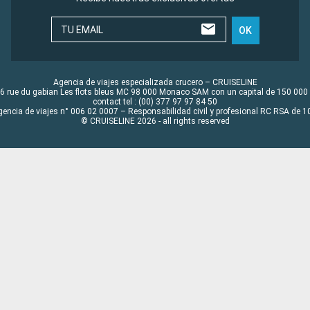
TU EMAIL
OK
Agencia de viajes especializada crucero – CRUISELINE
6 rue du gabian Les flots bleus MC 98 000 Monaco SAM con un capital de 150 000
contact tel : (00) 377 97 97 84 50
gencia de viajes n° 006 02 0007 – Responsabilidad civil y profesional RC RSA de
© CRUISELINE 2026 - all rights reserved