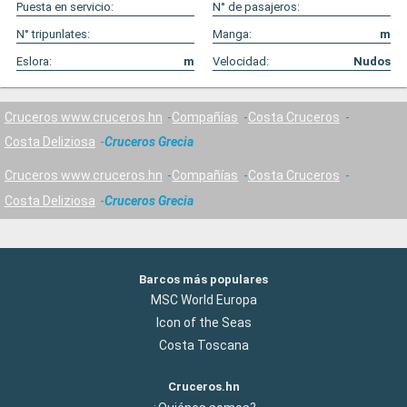
Puesta en servicio:
N° de pasajeros:
N° tripunlates:
Manga:
m
Eslora:
m
Velocidad:
Nudos
Cruceros www.cruceros.hn
Compañías
Costa Cruceros
Costa Deliziosa
Cruceros Grecia
Cruceros www.cruceros.hn
Compañías
Costa Cruceros
Costa Deliziosa
Cruceros Grecia
Barcos más populares
MSC World Europa
Icon of the Seas
Costa Toscana
Cruceros.hn