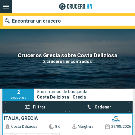
Encontrar un crucero
Nuestros destinos
Cruceros Grecia sobre Costa Deliziosa
2 cruceros encontrados
Fecha de salida
Puertos
Compañías
2
Sus criterios de búsqueda:
Buscar
Costa Deliziosa - Grecia
cruceros
Filtrar
Ordenar
ITALIA, GRECIA
Costa Deliziosa
8 d
Marghera
29/08/2026