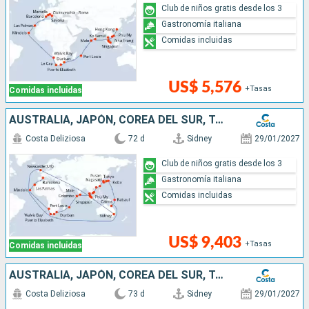
Club de niños gratis desde los 3
Gastronomía italiana
Comidas incluidas
US$ 5,576
+Tasas
Comidas incluidas
AUSTRALIA, JAPÓN, COREA DEL SUR, TAIWÁN, CHINA, VIETNAM, SINGAPUR, MALASIA, SRI LANKA, MALDIVAS, MAURICIO, SUDÁFRICA, NAMIBIA, CABO VERDE, CANARIAS
Costa Deliziosa
72 d
Sidney
29/01/2027
Club de niños gratis desde los 3
Gastronomía italiana
Comidas incluidas
US$ 9,403
+Tasas
Comidas incluidas
AUSTRALIA, JAPÓN, COREA DEL SUR, TAIWÁN, CHINA, VIETNAM, SINGAPUR, MALASIA, SRI LANKA, MALDIVAS, MAURICIO, SUDÁFRICA, NAMIBIA, CABO VERDE, CANARIAS
Costa Deliziosa
73 d
Sidney
29/01/2027