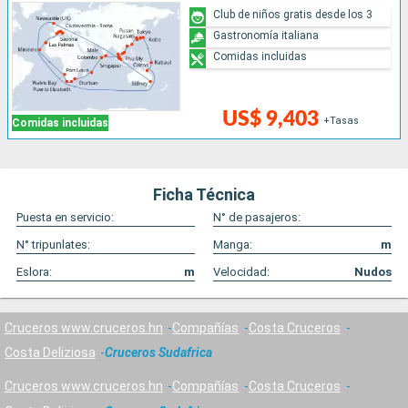
Club de niños gratis desde los 3
Gastronomía italiana
Comidas incluidas
US$ 9,403
+Tasas
Comidas incluidas
Ficha Técnica
Puesta en servicio:
N° de pasajeros:
N° tripunlates:
Manga:
m
Eslora:
m
Velocidad:
Nudos
Cruceros www.cruceros.hn
Compañías
Costa Cruceros
Costa Deliziosa
Cruceros Sudafrica
Cruceros www.cruceros.hn
Compañías
Costa Cruceros