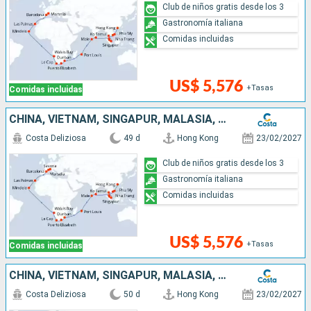
Club de niños gratis desde los 3
Gastronomía italiana
Comidas incluidas
US$ 5,576
+Tasas
Comidas incluidas
CHINA, VIETNAM, SINGAPUR, MALASIA, SRI LANKA, MALDIVAS, MAURICIO, SUDÁFRICA, NAMIBIA, CABO VERDE, CANARIAS, ESPAÑA, FRANCIA, ITALIA
Costa Deliziosa
49 d
Hong Kong
23/02/2027
Club de niños gratis desde los 3
Gastronomía italiana
Comidas incluidas
US$ 5,576
+Tasas
Comidas incluidas
CHINA, VIETNAM, SINGAPUR, MALASIA, SRI LANKA, MALDIVAS, MAURICIO, SUDÁFRICA, NAMIBIA, CABO VERDE, CANARIAS, ESPAÑA, FRANCIA, ITALIA
Costa Deliziosa
50 d
Hong Kong
23/02/2027