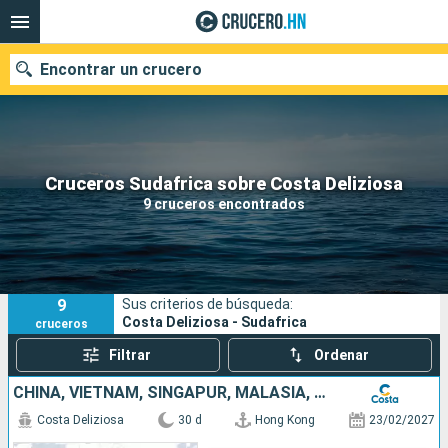
Encontrar un crucero
Nuestros destinos
Cruceros Sudafrica sobre Costa Deliziosa
9 cruceros encontrados
Fecha de salida
Puertos
Compañías
9
Sus criterios de búsqueda:
Buscar
Costa Deliziosa - Sudafrica
cruceros
Filtrar
Ordenar
CHINA, VIETNAM, SINGAPUR, MALASIA, SRI LANKA, MALDIVAS, MAURICIO, SUDÁFRICA
Costa Deliziosa
30 d
Hong Kong
23/02/2027