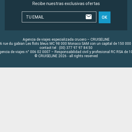
Recibe nuestras exclusivas ofertas
TU EMAIL
OK
Agencia de viajes especializada crucero – CRUISELINE
6 rue du gabian Les flots bleus MC 98 000 Monaco SAM con un capital de 150 000
contact tel : (00) 377 97 97 84 50
gencia de viajes n° 006 02 0007 – Responsabilidad civil y profesional RC RSA de
© CRUISELINE 2026 - all rights reserved