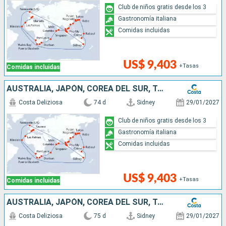
Club de niños gratis desde los 3
Gastronomía italiana
Comidas incluidas
US$ 9,403
+Tasas
Comidas incluidas
AUSTRALIA, JAPÓN, COREA DEL SUR, TAIWÁN, CHINA, VIETNAM, SINGAPUR, MALASIA, SRI LANKA, MALDIVAS, MAURICIO, SUDÁFRICA, NAMIBIA, CABO VERDE, CANARIAS
Costa Deliziosa
74 d
Sidney
29/01/2027
Club de niños gratis desde los 3
Gastronomía italiana
Comidas incluidas
US$ 9,403
+Tasas
Comidas incluidas
AUSTRALIA, JAPÓN, COREA DEL SUR, TAIWÁN, CHINA, VIETNAM, SINGAPUR, MALASIA, SRI LANKA, MALDIVAS, MAURICIO, SUDÁFRICA, NAMIBIA, CABO VERDE, ITALIA
Costa Deliziosa
75 d
Sidney
29/01/2027