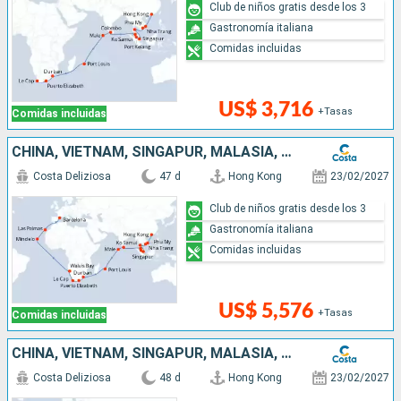
Club de niños gratis desde los 3
Gastronomía italiana
Comidas incluidas
US$ 3,716
+Tasas
Comidas incluidas
CHINA, VIETNAM, SINGAPUR, MALASIA, SRI LANKA, MALDIVAS, MAURICIO, SUDÁFRICA, NAMIBIA, CABO VERDE, CANARIAS, ESPAÑA
Costa Deliziosa
47 d
Hong Kong
23/02/2027
Club de niños gratis desde los 3
Gastronomía italiana
Comidas incluidas
US$ 5,576
+Tasas
Comidas incluidas
CHINA, VIETNAM, SINGAPUR, MALASIA, SRI LANKA, MALDIVAS, MAURICIO, SUDÁFRICA, NAMIBIA, CABO VERDE, CANARIAS, ESPAÑA, FRANCIA
Costa Deliziosa
48 d
Hong Kong
23/02/2027