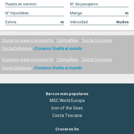
Puesta en servicio:
N° de pasajeros:
N° tripunlates:
Manga:
m
Eslora:
m
Velocidad:
Nudos
Cruceros www.cruceros.hn
Compañías
Costa Cruceros
Costa Deliziosa
Cruceros Vuelta al mundo
Cruceros www.cruceros.hn
Compañías
Costa Cruceros
Costa Deliziosa
Cruceros Vuelta al mundo
Barcos más populares
MSC World Europa
Icon of the Seas
Costa Toscana
Cruceros.hn