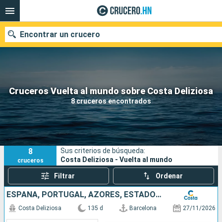
Encontrar un crucero
Nuestros destinos
Cruceros Vuelta al mundo sobre Costa Deliziosa
8 cruceros encontrados
Fecha de salida
Puertos
Compañías
8
Sus criterios de búsqueda:
Buscar
Costa Deliziosa - Vuelta al mundo
cruceros
Filtrar
Ordenar
ESPAÑA, PORTUGAL, AZORES, ESTADOS UNIDOS, FLORIDA (USA), MÉJICO, ESTADOS UNITOS, HAWÁI, POLINESIA, FIJI, AUSTRALIA, JAPÓN, COREA DEL SUR, TAIWÁN, SUDÁFRICA
Costa Deliziosa
135 d
Barcelona
27/11/2026