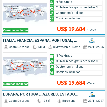
Niños Gratis
Club de niños gratis desde los 3
Gastronomía italiana
Comidas incluidas
US$ 19,684
+Tasas
Comidas incluidas
ITALIA, FRANCIA, ESPAÑA, PORTUGAL, AZORES, ESTADOS UNIDOS, FLORIDA (USA), MÉJICO, ESTADOS UNITOS, HAWÁI, POLINESIA, FIJI, AUSTRALIA, JAPÓN, SUDÁFRICA
Costa Deliziosa
141 d
Civitavecchia - Roma
24/11/2026
Niños Gratis
Club de niños gratis desde los 3
Gastronomía italiana
Comidas incluidas
US$ 19,684
+Tasas
Comidas incluidas
ESPAÑA, PORTUGAL, AZORES, ESTADOS UNIDOS, FLORIDA (USA), PANAMA, MÉJICO, ESTADOS UNITOS, HAWÁI, FIJI, NUEVA ZELANDA, AUSTRALIA, JAPÓN, MALASIA, SUDÁFRICA
Costa Deliziosa
135 d
Barcelona
27/11/2027