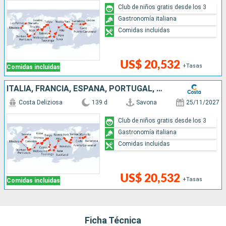
Club de niños gratis desde los 3
Gastronomía italiana
Comidas incluidas
US$ 20,532
+Tasas
Comidas incluidas
ITALIA, FRANCIA, ESPAÑA, PORTUGAL, AZORES, ESTADOS UNIDOS, FLORIDA (USA), PANAMA, ESTADOS UNITOS, HAWÁI, NUEVA ZELANDA, AUSTRALIA, JAPÓN, MALASIA, SUDÁFRICA
Costa Deliziosa
139 d
Savona
25/11/2027
Club de niños gratis desde los 3
Gastronomía italiana
Comidas incluidas
US$ 20,532
+Tasas
Comidas incluidas
Ficha Técnica