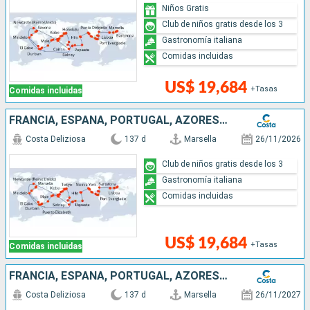
Niños Gratis
Club de niños gratis desde los 3
Gastronomía italiana
Comidas incluidas
US$ 19,684
+Tasas
Comidas incluidas
FRANCIA, ESPAÑA, PORTUGAL, AZORES, ESTADOS UNIDOS, FLORIDA (USA), MÉJICO, ESTADOS UNITOS, HAWÁI, POLINESIA, FIJI, AUSTRALIA, JAPÓN, COREA DEL SUR, SUDÁFRICA
Costa Deliziosa
137 d
Marsella
26/11/2026
Club de niños gratis desde los 3
Gastronomía italiana
Comidas incluidas
US$ 19,684
+Tasas
Comidas incluidas
FRANCIA, ESPAÑA, PORTUGAL, AZORES, ESTADOS UNIDOS, FLORIDA (USA), PANAMA, MÉJICO, ESTADOS UNITOS, HAWÁI, NUEVA ZELANDA, AUSTRALIA, JAPÓN, MALASIA, SUDÁFRICA
Costa Deliziosa
137 d
Marsella
26/11/2027