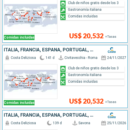
Club de niños gratis desde los 3
Gastronomía italiana
Comidas incluidas
US$ 20,532
+Tasas
Comidas incluidas
ITALIA, FRANCIA, ESPAÑA, PORTUGAL, AZORES, ESTADOS UNIDOS, FLORIDA (USA), PANAMA, ESTADOS UNITOS, HAWÁI, NUEVA ZELANDA, AUSTRALIA, JAPÓN, MALASIA, SUDÁFRICA
Costa Deliziosa
141 d
Civitavecchia - Roma
24/11/2027
Club de niños gratis desde los 3
Gastronomía italiana
Comidas incluidas
US$ 20,532
+Tasas
Comidas incluidas
ITALIA, FRANCIA, ESPAÑA, PORTUGAL, AZORES, ESTADOS UNIDOS, FLORIDA (USA), MÉJICO, ESTADOS UNITOS, HAWÁI, POLINESIA, FIJI, AUSTRALIA, JAPÓN, SUDÁFRICA
Costa Deliziosa
139 d
Savona
25/11/2026