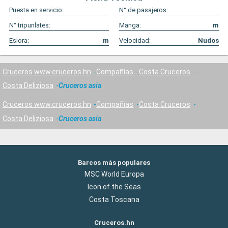
Puesta en servicio:
N° de pasajeros:
N° tripunlates:
Manga:
m
Eslora:
m
Velocidad:
Nudos
Cruceros www.cruceros.hn
Compañías
Costa Cruceros
Costa Deliziosa
Cruceros asia
Cruceros www.cruceros.hn
Compañías
Costa Cruceros
Costa Deliziosa
Cruceros asia
Barcos más populares
MSC World Europa
Icon of the Seas
Costa Toscana
Cruceros.hn