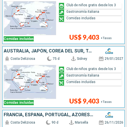
Club de niños gratis desde los 3
Gastronomía italiana
Comidas incluidas
US$ 9,403
+Tasas
Comidas incluidas
AUSTRALIA, JAPÓN, COREA DEL SUR, TAIWÁN, CHINA, VIETNAM, SINGAPUR, MALASIA, SRI LANKA, MALDIVAS, MAURICIO, SUDÁFRICA, NAMIBIA, CABO VERDE, ITALIA
Costa Deliziosa
75 d
Sidney
29/01/2027
Club de niños gratis desde los 3
Gastronomía italiana
Comidas incluidas
US$ 9,403
+Tasas
Comidas incluidas
FRANCIA, ESPAÑA, PORTUGAL, AZORES, ESTADOS UNIDOS, FLORIDA (USA), MÉJICO, ESTADOS UNITOS, HAWÁI, POLINESIA, FIJI, AUSTRALIA, JAPÓN, COREA DEL SUR, TAIWÁN
Costa Deliziosa
90 d
Marsella
26/11/2026