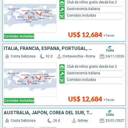
Club de niños gratis desde los 3
Gastronomía italiana
Comidas incluidas
US$ 12,684
+Tasas
Comidas incluidas
ITALIA, FRANCIA, ESPAÑA, PORTUGAL, AZORES, ESTADOS UNIDOS, FLORIDA (USA), MÉJICO, ESTADOS UNITOS, HAWÁI, POLINESIA, FIJI, AUSTRALIA, JAPÓN, COREA DEL SUR
Costa Deliziosa
92 d
Civitavecchia - Roma
24/11/2026
Club de niños gratis desde los 3
Gastronomía italiana
Comidas incluidas
US$ 12,684
+Tasas
Comidas incluidas
AUSTRALIA, JAPÓN, COREA DEL SUR, TAIWÁN, CHINA
Costa Deliziosa
26 d
Sidney
29/01/2027