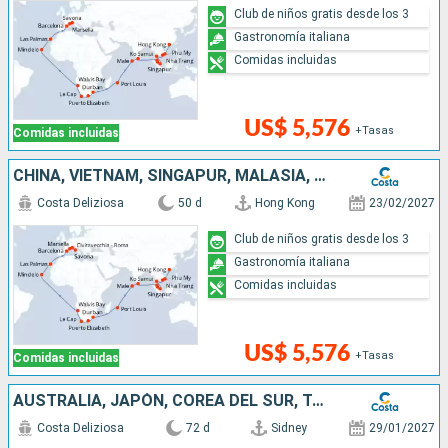
Club de niños gratis desde los 3
Gastronomía italiana
Comidas incluidas
US$ 5,576
+Tasas
Comidas incluidas
CHINA, VIETNAM, SINGAPUR, MALASIA, SRI LANKA, MALDIVAS, MAURICIO, SUDÁFRICA, NAMIBIA, CABO VERDE, CANARIAS, ESPAÑA, FRANCIA, ITALIA
Costa Deliziosa
50 d
Hong Kong
23/02/2027
Club de niños gratis desde los 3
Gastronomía italiana
Comidas incluidas
US$ 5,576
+Tasas
Comidas incluidas
AUSTRALIA, JAPÓN, COREA DEL SUR, TAIWÁN, CHINA, VIETNAM, SINGAPUR, MALASIA, SRI LANKA, MALDIVAS, MAURICIO, SUDÁFRICA, NAMIBIA, CABO VERDE, CANARIAS
Costa Deliziosa
72 d
Sidney
29/01/2027