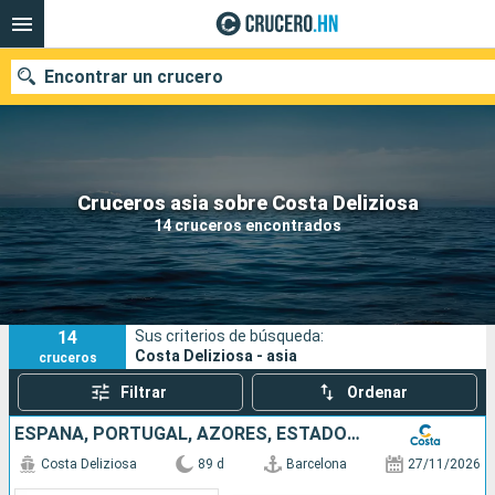
Encontrar un crucero
Nuestros destinos
Cruceros asia sobre Costa Deliziosa
14 cruceros encontrados
Fecha de salida
Puertos
Compañías
14
Sus criterios de búsqueda:
Buscar
Costa Deliziosa - asia
cruceros
Filtrar
Ordenar
ESPAÑA, PORTUGAL, AZORES, ESTADOS UNIDOS, FLORIDA (USA), MÉJICO, ESTADOS UNITOS, HAWÁI, POLINESIA, FIJI, AUSTRALIA, JAPÓN, COREA DEL SUR, TAIWÁN, CHINA
Costa Deliziosa
89 d
Barcelona
27/11/2026