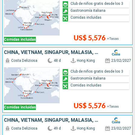
Club de niños gratis desde los 3
Gastronomía italiana
Comidas incluidas
US$ 5,576
+Tasas
Comidas incluidas
CHINA, VIETNAM, SINGAPUR, MALASIA, SRI LANKA, MALDIVAS, MAURICIO, SUDÁFRICA, NAMIBIA, CABO VERDE, CANARIAS, ESPAÑA, FRANCIA
Costa Deliziosa
48 d
Hong Kong
23/02/2027
Club de niños gratis desde los 3
Gastronomía italiana
Comidas incluidas
US$ 5,576
+Tasas
Comidas incluidas
CHINA, VIETNAM, SINGAPUR, MALASIA, SRI LANKA, MALDIVAS, MAURICIO, SUDÁFRICA, NAMIBIA, CABO VERDE, CANARIAS, ESPAÑA, FRANCIA, ITALIA
Costa Deliziosa
49 d
Hong Kong
23/02/2027