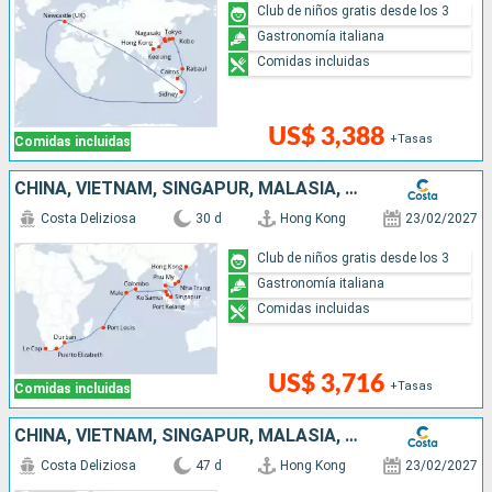
Club de niños gratis desde los 3
Gastronomía italiana
Comidas incluidas
US$ 3,388
+Tasas
Comidas incluidas
CHINA, VIETNAM, SINGAPUR, MALASIA, SRI LANKA, MALDIVAS, MAURICIO, SUDÁFRICA
Costa Deliziosa
30 d
Hong Kong
23/02/2027
Club de niños gratis desde los 3
Gastronomía italiana
Comidas incluidas
US$ 3,716
+Tasas
Comidas incluidas
CHINA, VIETNAM, SINGAPUR, MALASIA, SRI LANKA, MALDIVAS, MAURICIO, SUDÁFRICA, NAMIBIA, CABO VERDE, CANARIAS, ESPAÑA
Costa Deliziosa
47 d
Hong Kong
23/02/2027