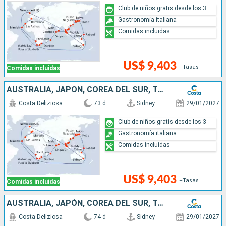
Club de niños gratis desde los 3
Gastronomía italiana
Comidas incluidas
US$ 9,403
+Tasas
Comidas incluidas
AUSTRALIA, JAPÓN, COREA DEL SUR, TAIWÁN, CHINA, VIETNAM, SINGAPUR, MALASIA, SRI LANKA, MALDIVAS, MAURICIO, SUDÁFRICA, NAMIBIA, CABO VERDE, CANARIAS
Costa Deliziosa
73 d
Sidney
29/01/2027
Club de niños gratis desde los 3
Gastronomía italiana
Comidas incluidas
US$ 9,403
+Tasas
Comidas incluidas
AUSTRALIA, JAPÓN, COREA DEL SUR, TAIWÁN, CHINA, VIETNAM, SINGAPUR, MALASIA, SRI LANKA, MALDIVAS, MAURICIO, SUDÁFRICA, NAMIBIA, CABO VERDE, CANARIAS
Costa Deliziosa
74 d
Sidney
29/01/2027