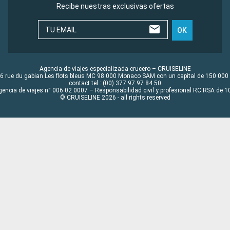
Recibe nuestras exclusivas ofertas
TU EMAIL
OK
Agencia de viajes especializada crucero – CRUISELINE
6 rue du gabian Les flots bleus MC 98 000 Monaco SAM con un capital de 150 000
contact tel : (00) 377 97 97 84 50
gencia de viajes n° 006 02 0007 – Responsabilidad civil y profesional RC RSA de
© CRUISELINE 2026 - all rights reserved