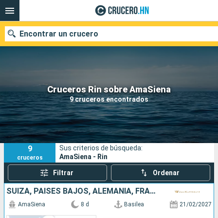
Encontrar un crucero
Nuestros destinos
Cruceros Rin sobre AmaSiena
9 cruceros encontrados
Fecha de salida
Puertos
Compañías
9
Sus criterios de búsqueda:
Buscar
AmaSiena - Rin
cruceros
Filtrar
Ordenar
SUIZA, PAISES BAJOS, ALEMANIA, FRANCIA
AmaSiena
8 d
Basilea
21/02/2027