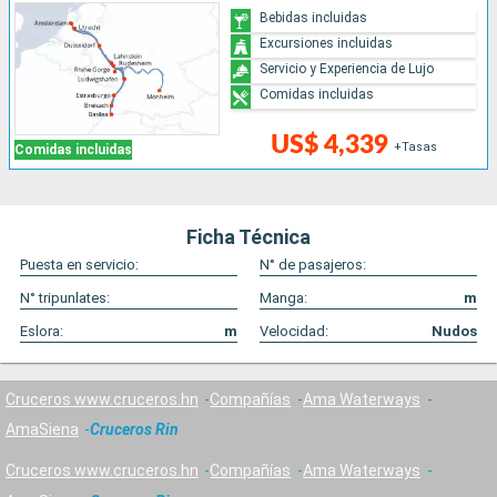
Bebidas incluidas
Excursiones incluidas
Servicio y Experiencia de Lujo
Comidas incluidas
US$ 4,339
+Tasas
Comidas incluidas
Ficha Técnica
Puesta en servicio:
N° de pasajeros:
N° tripunlates:
Manga:
m
Eslora:
m
Velocidad:
Nudos
Cruceros www.cruceros.hn
Compañías
Ama Waterways
AmaSiena
Cruceros Rin
Cruceros www.cruceros.hn
Compañías
Ama Waterways