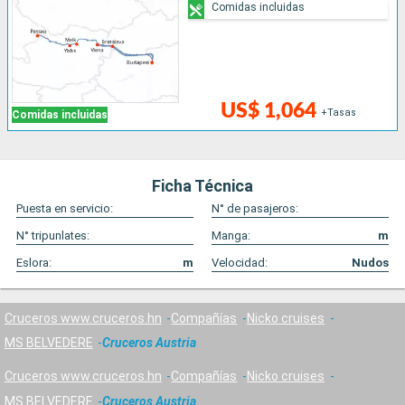
Comidas incluidas
US$ 1,064
+Tasas
Comidas incluidas
Ficha Técnica
Puesta en servicio:
N° de pasajeros:
N° tripunlates:
Manga:
m
Eslora:
m
Velocidad:
Nudos
Cruceros www.cruceros.hn
Compañías
Nicko cruises
MS BELVEDERE
Cruceros Austria
Cruceros www.cruceros.hn
Compañías
Nicko cruises
MS BELVEDERE
Cruceros Austria