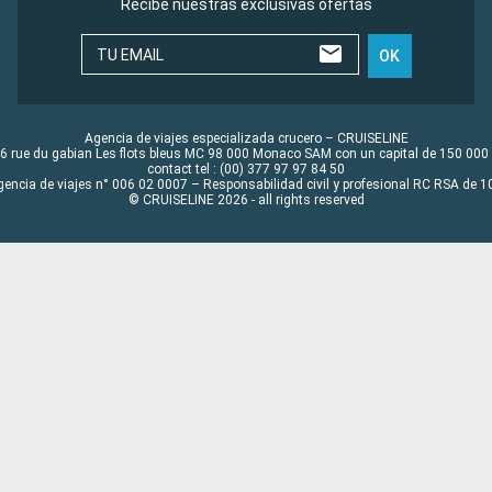
Recibe nuestras exclusivas ofertas
TU EMAIL
OK
Agencia de viajes especializada crucero – CRUISELINE
6 rue du gabian Les flots bleus MC 98 000 Monaco SAM con un capital de 150 000
contact tel : (00) 377 97 97 84 50
gencia de viajes n° 006 02 0007 – Responsabilidad civil y profesional RC RSA de
© CRUISELINE 2026 - all rights reserved