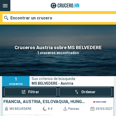
Encontrar un crucero
Nuestros destinos
Cruceros Austria sobre MS BELVEDERE
1 cruceros encontrados
Fecha de salida
Puertos
Compañías
1
Sus criterios de búsqueda:
Buscar
MS BELVEDERE - Austria
cruceros
Filtrar
Ordenar
FRANCIA, AUSTRIA, ESLOVAQUIA, HUNGRÍA, ALEMANIA
MS BELVEDERE
8 d
Passau
29/03/2027