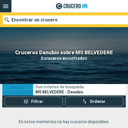
Encontrar un crucero
Nuestros destinos
Cruceros Danubio sobre MS BELVEDERE
0 cruceros encontrados
Fecha de salida
Puertos
Compañías
Sus criterios de búsqueda:
Buscar
MS BELVEDERE - Danubio
Filtrar
Ordenar
En estos momentos no hay cruceros disponibles.