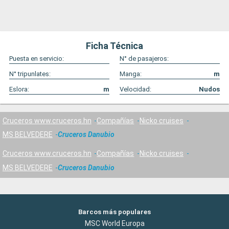
Ficha Técnica
Puesta en servicio:
N° de pasajeros:
N° tripunlates:
Manga:
m
Eslora:
m
Velocidad:
Nudos
Cruceros www.cruceros.hn
Compañías
Nicko cruises
MS BELVEDERE
Cruceros Danubio
Cruceros www.cruceros.hn
Compañías
Nicko cruises
MS BELVEDERE
Cruceros Danubio
Barcos más populares
MSC World Europa