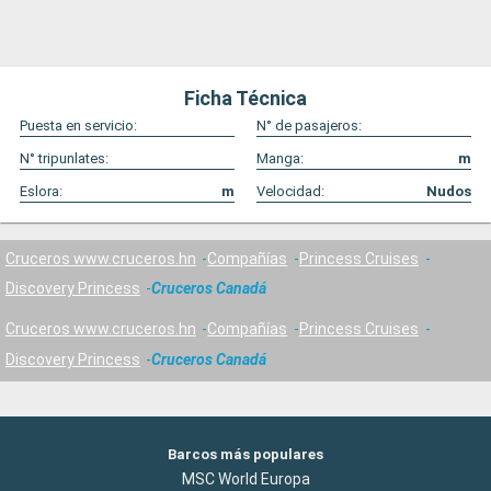
Ficha Técnica
Puesta en servicio:
N° de pasajeros:
N° tripunlates:
Manga:
m
Eslora:
m
Velocidad:
Nudos
Cruceros www.cruceros.hn
Compañías
Princess Cruises
Discovery Princess
Cruceros Canadá
Cruceros www.cruceros.hn
Compañías
Princess Cruises
Discovery Princess
Cruceros Canadá
Barcos más populares
MSC World Europa