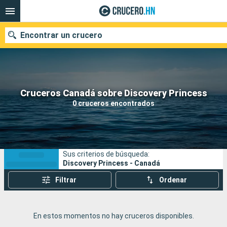
Encontrar un crucero
Nuestros destinos
Cruceros Canadá sobre Discovery Princess
0 cruceros encontrados
Fecha de salida
Puertos
Compañías
Sus criterios de búsqueda:
Buscar
Discovery Princess - Canadá
Filtrar
Ordenar
En estos momentos no hay cruceros disponibles.