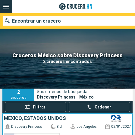
Encontrar un crucero
Nuestros destinos
Cruceros México sobre Discovery Princess
2 cruceros encontrados
Fecha de salida
Puertos
Compañías
2
Sus criterios de búsqueda:
Buscar
Discovery Princess - México
cruceros
Filtrar
Ordenar
MÉXICO, ESTADOS UNIDOS
Discovery Princess
8 d
Los Angeles
02/01/2027