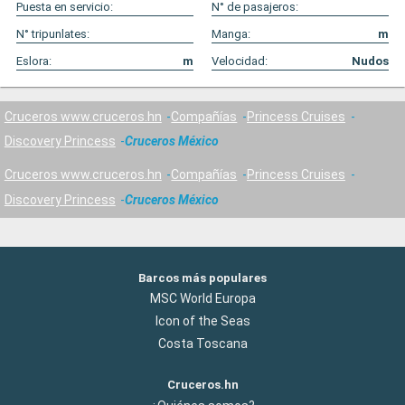
Puesta en servicio:
N° de pasajeros:
N° tripunlates:
Manga:
m
Eslora:
m
Velocidad:
Nudos
Cruceros www.cruceros.hn
Compañías
Princess Cruises
Discovery Princess
Cruceros México
Cruceros www.cruceros.hn
Compañías
Princess Cruises
Discovery Princess
Cruceros México
Barcos más populares
MSC World Europa
Icon of the Seas
Costa Toscana
Cruceros.hn