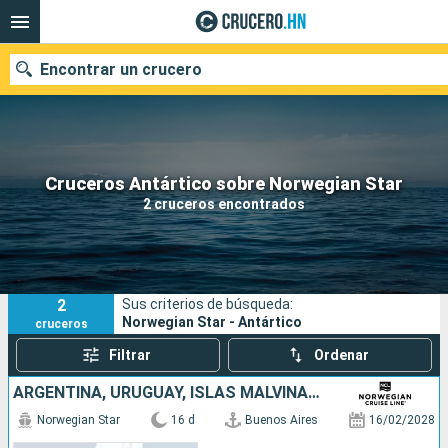
Encontrar un crucero
Nuestros destinos
Cruceros Antártico sobre Norwegian Star
2 cruceros encontrados
Fecha de salida
Puertos
Compañías
2
Sus criterios de búsqueda:
Buscar
Norwegian Star - Antártico
cruceros
Filtrar
Ordenar
ARGENTINA, URUGUAY, ISLAS MALVINAS, ANTÁRTICO, CHILE
Norwegian Star
16 d
Buenos Aires
16/02/2028