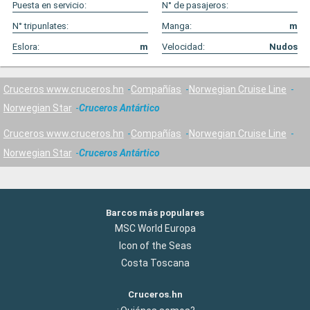
Puesta en servicio:
N° de pasajeros:
N° tripunlates:
Manga:
m
Eslora:
m
Velocidad:
Nudos
Cruceros www.cruceros.hn
Compañías
Norwegian Cruise Line
Norwegian Star
Cruceros Antártico
Cruceros www.cruceros.hn
Compañías
Norwegian Cruise Line
Norwegian Star
Cruceros Antártico
Barcos más populares
MSC World Europa
Icon of the Seas
Costa Toscana
Cruceros.hn