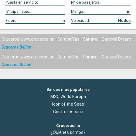
Puesta en servicio:
N° de pasajeros:
N° tripunlates:
Manga:
m
Eslora:
m
Velocidad:
Nudos
Cruceros www.cruceros.hn
Compañías
Carnival
Carnival Dream
Cruceros Belice
Cruceros www.cruceros.hn
Compañías
Carnival
Carnival Dream
Cruceros Belice
Barcos más populares
MSC World Europa
Icon of the Seas
Costa Toscana
Cruceros.hn
¿Quiénes somos?