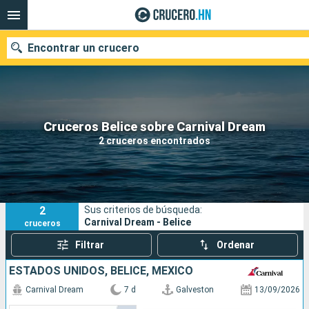
Encontrar un crucero
Nuestros destinos
Cruceros Belice sobre Carnival Dream
2 cruceros encontrados
Fecha de salida
Puertos
Compañías
2
Sus criterios de búsqueda:
Buscar
Carnival Dream - Belice
cruceros
Filtrar
Ordenar
ESTADOS UNIDOS, BELICE, MÉXICO
Carnival Dream
7 d
Galveston
13/09/2026