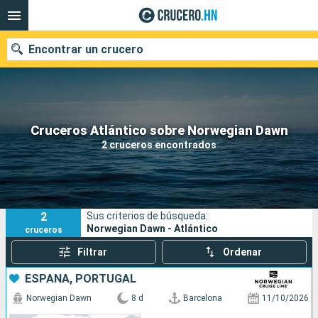
Encontrar un crucero
Nuestros destinos
Cruceros Atlántico sobre Norwegian Dawn
2 cruceros encontrados
Fecha de salida
Puertos
Compañías
2
Sus criterios de búsqueda:
Buscar
Norwegian Dawn - Atlántico
cruceros
Filtrar
Ordenar
ESPAÑA, PORTUGAL
Norwegian Dawn
8 d
Barcelona
11/10/2026