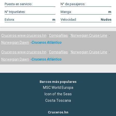
Puesta en servicio:
N° de pasajeros:
N° tripunlates:
Manga:
m
Eslora:
m
Velocidad:
Nudos
Cruceros www.cruceros.hn
Compañías
Norwegian Cruise Line
Norwegian Dawn
Cruceros Atlántico
Cruceros www.cruceros.hn
Compañías
Norwegian Cruise Line
Norwegian Dawn
Cruceros Atlántico
Barcos más populares
MSC World Europa
Icon of the Seas
Costa Toscana
Cruceros.hn