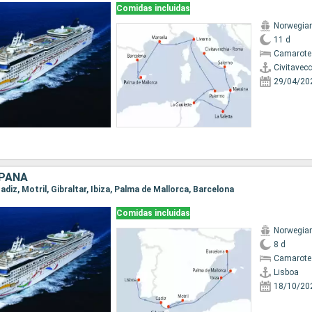
Comidas incluidas
Norwegia
11 d
Camarote
Civitavec
29/04/20
SPAÑA
Cadiz, Motril, Gibraltar, Ibiza, Palma de Mallorca, Barcelona
Comidas incluidas
Norwegia
8 d
Camarote
Lisboa
18/10/20