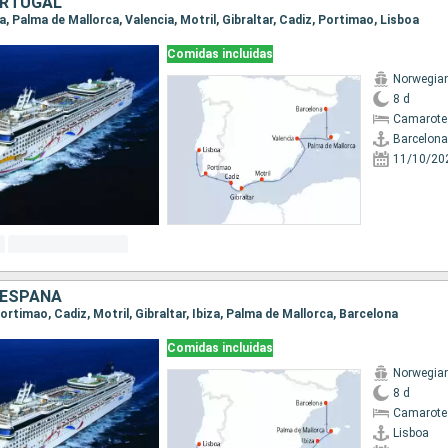
ORTUGAL
na, Palma de Mallorca, Valencia, Motril, Gibraltar, Cadiz, Portimao, Lisboa
Comidas incluidas
Norwegia
8 d
Camarote
Barcelona
11/10/20
 ESPAÑA
 Portimao, Cadiz, Motril, Gibraltar, Ibiza, Palma de Mallorca, Barcelona
Comidas incluidas
Norwegia
8 d
Camarote
Lisboa