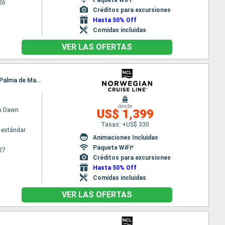
26
Créditos para excursiones
Hasta 50% Off
Comidas incluidas
VER LAS OFERTAS
Itinerario : Barcelona, Marsella, Livorno, La Spezia, Civitavecchia - Roma, Salerno, Catania, Ibiza, Palma de Mallorca, Barcelona
desde
n Dawn
US$ 1,399
Tasas: +US$ 330
 estándar
Animaciones Incluidas
Paquete WiFi*
27
Créditos para excursiones
Hasta 50% Off
Comidas incluidas
VER LAS OFERTAS