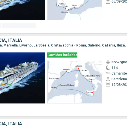
06/09/20
IA, ITALIA
Comidas incluidas
Norwegia
11 d
Camarote
Barcelona
19/08/20
IA, ITALIA