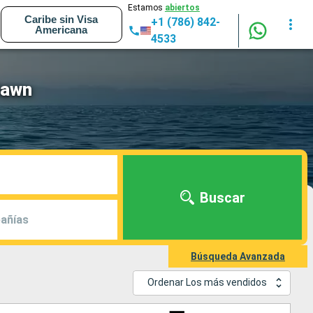
Estamos
abiertos
Caribe sin Visa
+1 (786) 842-
Americana
4533
Dawn
Buscar
añías
Búsqueda Avanzada
Ordenar Los más vendidos