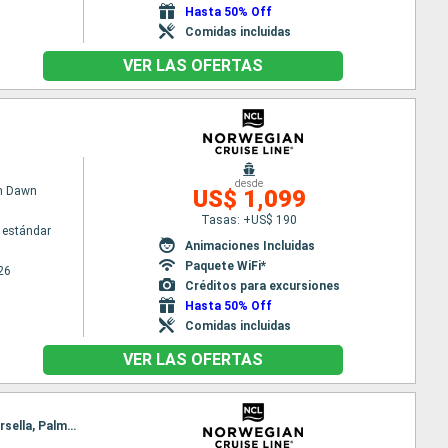
Hasta 50% Off
Comidas incluidas
VER LAS OFERTAS
desde
n Dawn
US$ 1,099
Tasas: +US$ 190
 estándar
Animaciones Incluidas
Paquete WiFi*
26
Créditos para excursiones
Hasta 50% Off
Comidas incluidas
VER LAS OFERTAS
Itinerario : Civitavecchia - Roma, Salerno, Messine, La Valetta, La Goulette, Palermo, Livorno, Marsella, Palma de Mallorca, Barcelona