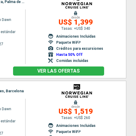
Itinerario : Barcelona, Marsella, Villefranche, Livorno, Civitavecchia - Roma, Nápoles, Catania, Ibiza, Palma de Mallorca, Barcelona
desde
n Dawn
US$ 1,399
Tasas: +US$ 340
 estándar
Animaciones Incluidas
Paquete WiFi*
27
Créditos para excursiones
Hasta 50% Off
Comidas incluidas
VER LAS OFERTAS
nes, Barcelona
desde
n Dawn
US$ 1,519
Tasas: +US$ 260
 estándar
Animaciones Incluidas
Paquete WiFi*
27