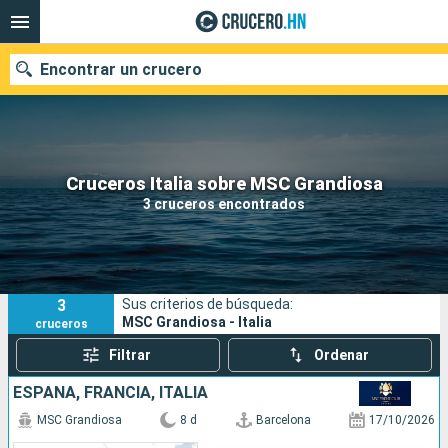
Encontrar un crucero
Nuestros destinos
Cruceros Italia sobre MSC Grandiosa
3 cruceros encontrados
Fecha de salida
Puertos
Compañías
3
Sus criterios de búsqueda:
Buscar
MSC Grandiosa - Italia
cruceros
Filtrar
Ordenar
ESPAÑA, FRANCIA, ITALIA
MSC Grandiosa
8 d
Barcelona
17/10/2026