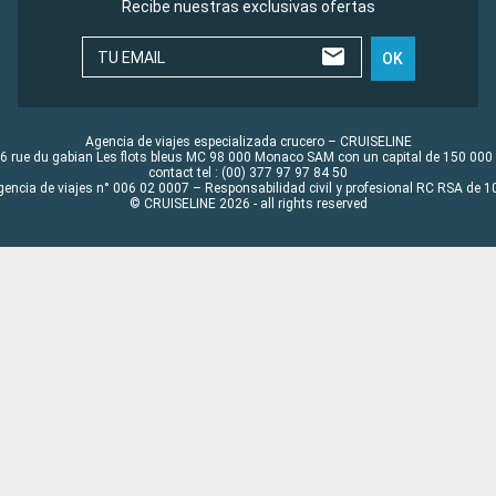
Recibe nuestras exclusivas ofertas
TU EMAIL
OK
Agencia de viajes especializada crucero – CRUISELINE
6 rue du gabian Les flots bleus MC 98 000 Monaco SAM con un capital de 150 000
contact tel : (00) 377 97 97 84 50
gencia de viajes n° 006 02 0007 – Responsabilidad civil y profesional RC RSA de
© CRUISELINE 2026 - all rights reserved