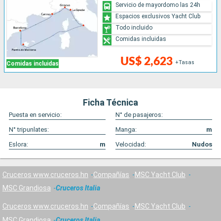
Servicio de mayordomo las 24h
Espacios exclusivos Yacht Club
Todo incluido
Comidas incluidas
US$ 2,623
+Tasas
Comidas incluidas
Ficha Técnica
Puesta en servicio:
N° de pasajeros:
N° tripunlates:
Manga:
m
Eslora:
m
Velocidad:
Nudos
Cruceros www.cruceros.hn
Compañías
MSC Yacht Club
MSC Grandiosa
Cruceros Italia
Cruceros www.cruceros.hn
Compañías
MSC Yacht Club
MSC Grandiosa
Cruceros Italia