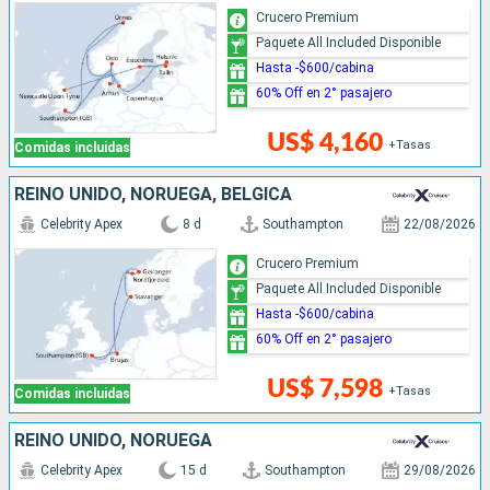
Crucero Premium
Paquete All Included Disponible
Hasta -$600/cabina
60% Off en 2° pasajero
US$ 4,160
+Tasas
Comidas incluidas
REINO UNIDO, NORUEGA, BÉLGICA
Celebrity Apex
8 d
Southampton
22/08/2026
Crucero Premium
Paquete All Included Disponible
Hasta -$600/cabina
60% Off en 2° pasajero
US$ 7,598
+Tasas
Comidas incluidas
REINO UNIDO, NORUEGA
Celebrity Apex
15 d
Southampton
29/08/2026