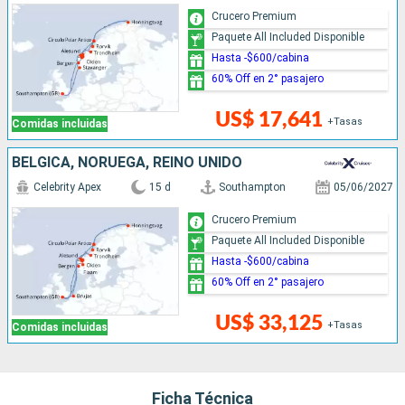
Crucero Premium
Paquete All Included Disponible
Hasta -$600/cabina
60% Off en 2° pasajero
US$ 17,641
+Tasas
Comidas incluidas
BÉLGICA, NORUEGA, REINO UNIDO
Celebrity Apex
15 d
Southampton
05/06/2027
Crucero Premium
Paquete All Included Disponible
Hasta -$600/cabina
60% Off en 2° pasajero
US$ 33,125
+Tasas
Comidas incluidas
Ficha Técnica