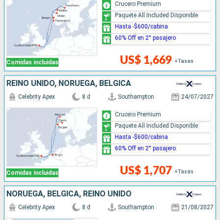
Crucero Premium
Paquete All Included Disponible
Hasta -$600/cabina
60% Off en 2° pasajero
US$ 1,669
+Tasas
Comidas incluidas
REINO UNIDO, NORUEGA, BÉLGICA
Celebrity Apex
8 d
Southampton
24/07/2027
Crucero Premium
Paquete All Included Disponible
Hasta -$600/cabina
60% Off en 2° pasajero
US$ 1,707
+Tasas
Comidas incluidas
NORUEGA, BÉLGICA, REINO UNIDO
Celebrity Apex
8 d
Southampton
21/08/2027