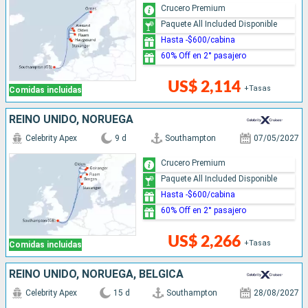
Crucero Premium
Paquete All Included Disponible
Hasta -$600/cabina
60% Off en 2° pasajero
US$ 2,114
+Tasas
Comidas incluidas
REINO UNIDO, NORUEGA
Celebrity Apex
9 d
Southampton
07/05/2027
Crucero Premium
Paquete All Included Disponible
Hasta -$600/cabina
60% Off en 2° pasajero
US$ 2,266
+Tasas
Comidas incluidas
REINO UNIDO, NORUEGA, BÉLGICA
Celebrity Apex
15 d
Southampton
28/08/2027