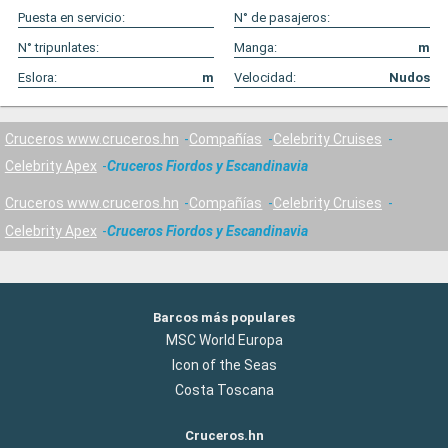
Puesta en servicio:
N° de pasajeros:
N° tripunlates:
Manga:
m
Eslora:
m
Velocidad:
Nudos
Cruceros www.cruceros.hn
Compañías
Celebrity Cruises
Celebrity Apex
Cruceros Fiordos y Escandinavia
Cruceros www.cruceros.hn
Compañías
Celebrity Cruises
Celebrity Apex
Cruceros Fiordos y Escandinavia
Barcos más populares
MSC World Europa
Icon of the Seas
Costa Toscana
Cruceros.hn