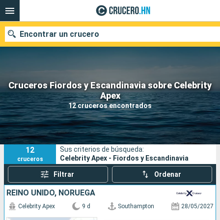
Encontrar un crucero
Cruceros Fiordos y Escandinavia sobre Celebrity
Nuestros destinos
Apex
12 cruceros encontrados
Fecha de salida
Puertos
Compañías
12
Sus criterios de búsqueda:
Buscar
Celebrity Apex - Fiordos y Escandinavia
cruceros
Filtrar
Ordenar
REINO UNIDO, NORUEGA
Celebrity Apex
9 d
Southampton
28/05/2027