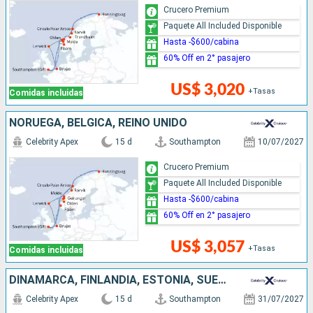
Crucero Premium
Paquete All Included Disponible
Hasta -$600/cabina
60% Off en 2° pasajero
US$ 3,020
+Tasas
Comidas incluidas
NORUEGA, BÉLGICA, REINO UNIDO
Celebrity Apex
15 d
Southampton
10/07/2027
Crucero Premium
Paquete All Included Disponible
Hasta -$600/cabina
60% Off en 2° pasajero
US$ 3,057
+Tasas
Comidas incluidas
DINAMARCA, FINLANDIA, ESTONIA, SUECIA, REINO UNIDO, NORUEGA
Celebrity Apex
15 d
Southampton
31/07/2027