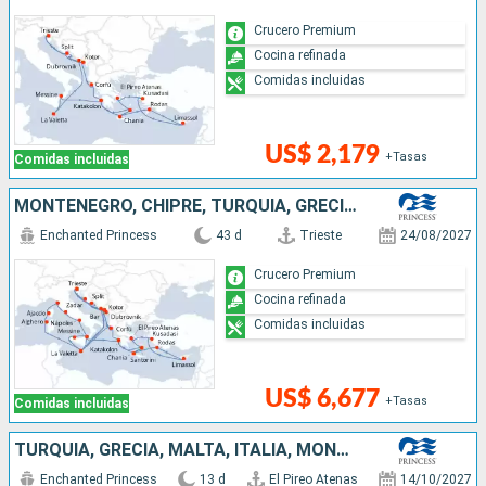
Crucero Premium
Cocina refinada
Comidas incluidas
US$ 2,179
+Tasas
Comidas incluidas
MONTENEGRO, CHIPRE, TURQUÍA, GRECIA, CROACIA, ITALIA, FRANCIA, MALTA
Enchanted Princess
43 d
Trieste
24/08/2027
Crucero Premium
Cocina refinada
Comidas incluidas
US$ 6,677
+Tasas
Comidas incluidas
TURQUÍA, GRECIA, MALTA, ITALIA, MONTENEGRO, CROACIA
Enchanted Princess
13 d
El Pireo Atenas
14/10/2027