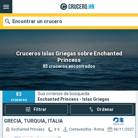
Encontrar un crucero
Cruceros Islas Griegas sobre Enchanted
Nuestros destinos
Princess
83 cruceros encontrados
Fecha de salida
Puertos
Compañías
83
Sus criterios de búsqueda:
Buscar
Enchanted Princess - Islas Griegas
cruceros
Filtrar
Ordenar
GRECIA, TURQUÍA, ITALIA
Enchanted Princess
8 d
Civitavecchia - Roma
06/11/2027