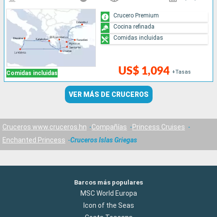
Crucero Premium
Cocina refinada
Comidas incluidas
US$ 1,094
+Tasas
Comidas incluidas
VER MÁS DE CRUCEROS
Cruceros www.cruceros.hn
Compañías
Princess Cruises
Enchanted Princess
Cruceros Islas Griegas
Barcos más populares
MSC World Europa
Icon of the Seas