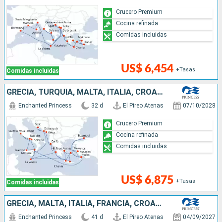
Crucero Premium
Cocina refinada
Comidas incluidas
US$ 6,454
+Tasas
Comidas incluidas
GRECIA, TURQUÍA, MALTA, ITALIA, CROACIA, MONTENEGRO
Enchanted Princess
32 d
El Pireo Atenas
07/10/2028
Crucero Premium
Cocina refinada
Comidas incluidas
US$ 6,875
+Tasas
Comidas incluidas
GRECIA, MALTA, ITALIA, FRANCIA, CROACIA, MONTENEGRO, TURQUÍA
Enchanted Princess
41 d
El Pireo Atenas
04/09/2027