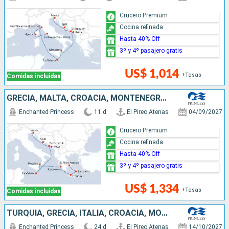
Crucero Premium
Cocina refinada
Hasta 40% Off
3º y 4º pasajero gratis
US$ 1,014
+Tasas
Comidas incluidas
GRECIA, MALTA, CROACIA, MONTENEGRO, ITALIA
Enchanted Princess
11 d
El Pireo Atenas
04/09/2027
Crucero Premium
Cocina refinada
Hasta 40% Off
3º y 4º pasajero gratis
US$ 1,334
+Tasas
Comidas incluidas
TURQUÍA, GRECIA, ITALIA, CROACIA, MONTENEGRO, MALTA
Enchanted Princess
24 d
El Pireo Atenas
14/10/2027