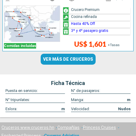
Crucero Premium
Cocina refinada
Hasta 40% Off
3º y 4º pasajero gratis
US$ 1,601
+Tasas
Comidas incluidas
VER MÁS DE CRUCEROS
Ficha Técnica
Puesta en servicio:
N° de pasajeros:
N° tripunlates:
Manga:
m
Eslora:
m
Velocidad:
Nudos
Cruceros www.cruceros.hn
Compañías
Princess Cruises
Enchanted Princess
Cruceros Adriatico