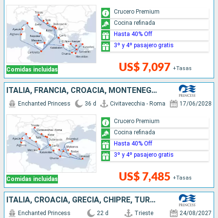
Crucero Premium
Cocina refinada
Hasta 40% Off
3º y 4º pasajero gratis
US$ 7,097
+Tasas
Comidas incluidas
ITALIA, FRANCIA, CROACIA, MONTENEGRO, GRECIA, TURQUÍA, CHIPRE
Enchanted Princess
36 d
Civitavecchia - Roma
17/06/2028
Crucero Premium
Cocina refinada
Hasta 40% Off
3º y 4º pasajero gratis
US$ 7,485
+Tasas
Comidas incluidas
ITALIA, CROACIA, GRECIA, CHIPRE, TURQUÍA, MALTA, MONTENEGRO
Enchanted Princess
22 d
Trieste
24/08/2027