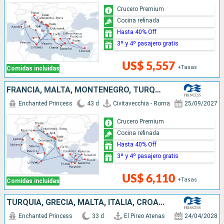
Crucero Premium
Cocina refinada
Hasta 40% Off
3º y 4º pasajero gratis
US$ 5,557
+Tasas
Comidas incluidas
FRANCIA, MALTA, MONTENEGRO, TURQUÍA, GRECIA, CROACIA, ITALIA
Enchanted Princess
43 d
Civitavecchia - Roma
25/09/2027
Crucero Premium
Cocina refinada
Hasta 40% Off
3º y 4º pasajero gratis
US$ 6,110
+Tasas
Comidas incluidas
TURQUÍA, GRECIA, MALTA, ITALIA, CROACIA, MONTENEGRO
Enchanted Princess
33 d
El Pireo Atenas
24/04/2028