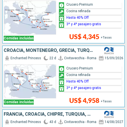
Crucero Premium
Cocina refinada
Hasta 40% Off
3º y 4º pasajero gratis
US$ 4,345
+Tasas
Comidas incluidas
CROACIA, MONTENEGRO, GRECIA, TURQUÍA, ITALIA, MALTA
Enchanted Princess
22 d
Civitavecchia - Roma
15/09/2026
Crucero Premium
Cocina refinada
Hasta 40% Off
3º y 4º pasajero gratis
US$ 4,958
+Tasas
Comidas incluidas
FRANCIA, CROACIA, CHIPRE, TURQUÍA, GRECIA, MALTA, MONTENEGRO, ITALIA
Enchanted Princess
43 d
Civitavecchia - Roma
14/08/2027