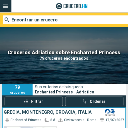
Encontrar un crucero
Nuestros destinos
Cruceros Adriatico sobre Enchanted Princess
79 cruceros encontrados
Fecha de salida
Puertos
Compañías
79
Sus criterios de búsqueda:
Buscar
Enchanted Princess - Adriatico
cruceros
Filtrar
Ordenar
GRECIA, MONTENEGRO, CROACIA, ITALIA
Enchanted Princess
8 d
Civitavecchia - Roma
17/07/2027