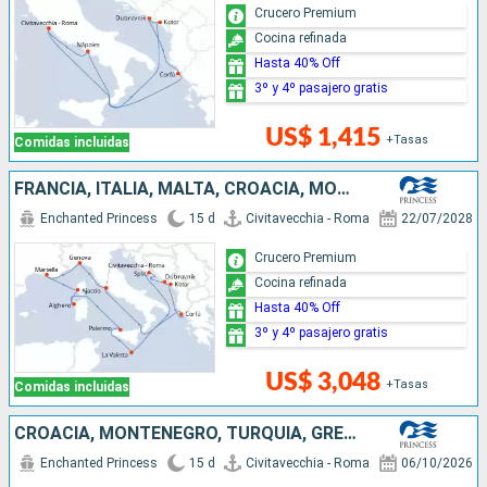
Crucero Premium
Cocina refinada
Hasta 40% Off
3º y 4º pasajero gratis
US$ 1,415
+Tasas
Comidas incluidas
FRANCIA, ITALIA, MALTA, CROACIA, MONTENEGRO, GRECIA
Enchanted Princess
15 d
Civitavecchia - Roma
22/07/2028
Crucero Premium
Cocina refinada
Hasta 40% Off
3º y 4º pasajero gratis
US$ 3,048
+Tasas
Comidas incluidas
CROACIA, MONTENEGRO, TURQUÍA, GRECIA, ITALIA
Enchanted Princess
15 d
Civitavecchia - Roma
06/10/2026