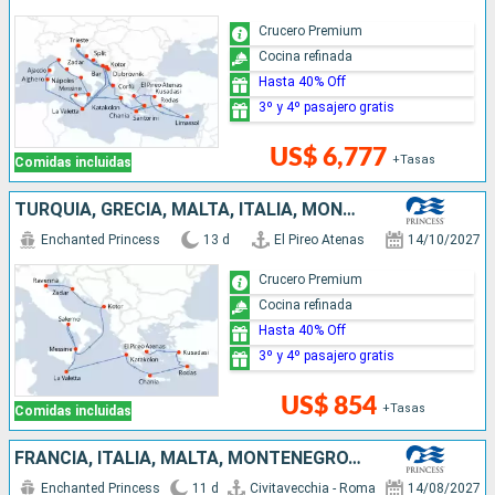
Crucero Premium
Cocina refinada
Hasta 40% Off
3º y 4º pasajero gratis
US$ 6,777
+Tasas
Comidas incluidas
TURQUÍA, GRECIA, MALTA, ITALIA, MONTENEGRO, CROACIA
Enchanted Princess
13 d
El Pireo Atenas
14/10/2027
Crucero Premium
Cocina refinada
Hasta 40% Off
3º y 4º pasajero gratis
US$ 854
+Tasas
Comidas incluidas
FRANCIA, ITALIA, MALTA, MONTENEGRO, CROACIA
Enchanted Princess
11 d
Civitavecchia - Roma
14/08/2027