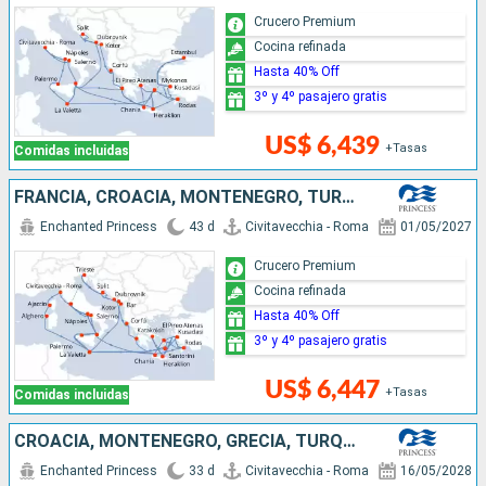
Crucero Premium
Cocina refinada
Hasta 40% Off
3º y 4º pasajero gratis
US$ 6,439
+Tasas
Comidas incluidas
FRANCIA, CROACIA, MONTENEGRO, TURQUÍA, ITALIA, MALTA, GRECIA
Enchanted Princess
43 d
Civitavecchia - Roma
01/05/2027
Crucero Premium
Cocina refinada
Hasta 40% Off
3º y 4º pasajero gratis
US$ 6,447
+Tasas
Comidas incluidas
CROACIA, MONTENEGRO, GRECIA, TURQUÍA, ESPAÑA, FRANCIA, MALTA, ITALIA
Enchanted Princess
33 d
Civitavecchia - Roma
16/05/2028