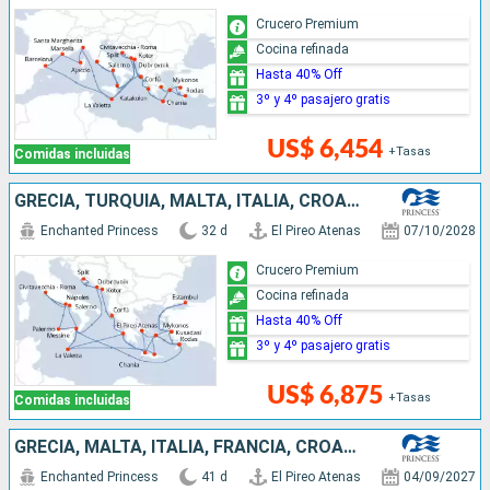
Crucero Premium
Cocina refinada
Hasta 40% Off
3º y 4º pasajero gratis
US$ 6,454
+Tasas
Comidas incluidas
GRECIA, TURQUÍA, MALTA, ITALIA, CROACIA, MONTENEGRO
Enchanted Princess
32 d
El Pireo Atenas
07/10/2028
Crucero Premium
Cocina refinada
Hasta 40% Off
3º y 4º pasajero gratis
US$ 6,875
+Tasas
Comidas incluidas
GRECIA, MALTA, ITALIA, FRANCIA, CROACIA, MONTENEGRO, TURQUÍA
Enchanted Princess
41 d
El Pireo Atenas
04/09/2027