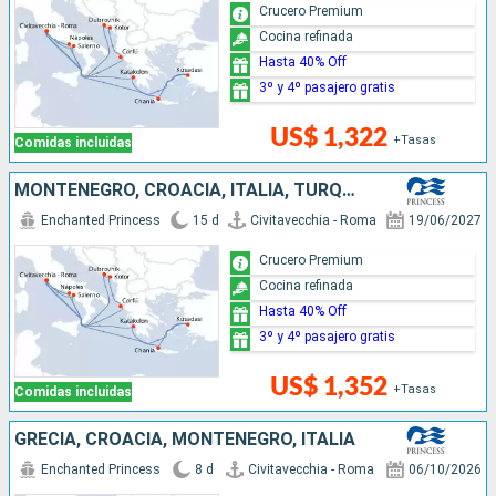
Crucero Premium
Cocina refinada
Hasta 40% Off
3º y 4º pasajero gratis
US$ 1,322
+Tasas
Comidas incluidas
MONTENEGRO, CROACIA, ITALIA, TURQUÍA, GRECIA
Enchanted Princess
15 d
Civitavecchia - Roma
19/06/2027
Crucero Premium
Cocina refinada
Hasta 40% Off
3º y 4º pasajero gratis
US$ 1,352
+Tasas
Comidas incluidas
GRECIA, CROACIA, MONTENEGRO, ITALIA
Enchanted Princess
8 d
Civitavecchia - Roma
06/10/2026