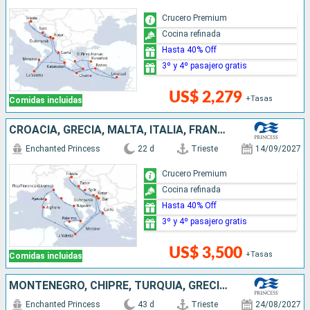
Crucero Premium
Cocina refinada
Hasta 40% Off
3º y 4º pasajero gratis
US$ 2,279
+Tasas
Comidas incluidas
CROACIA, GRECIA, MALTA, ITALIA, FRANCIA, MONTENEGRO
Enchanted Princess
22 d
Trieste
14/09/2027
Crucero Premium
Cocina refinada
Hasta 40% Off
3º y 4º pasajero gratis
US$ 3,500
+Tasas
Comidas incluidas
MONTENEGRO, CHIPRE, TURQUÍA, GRECIA, CROACIA, ITALIA, FRANCIA, MALTA
Enchanted Princess
43 d
Trieste
24/08/2027