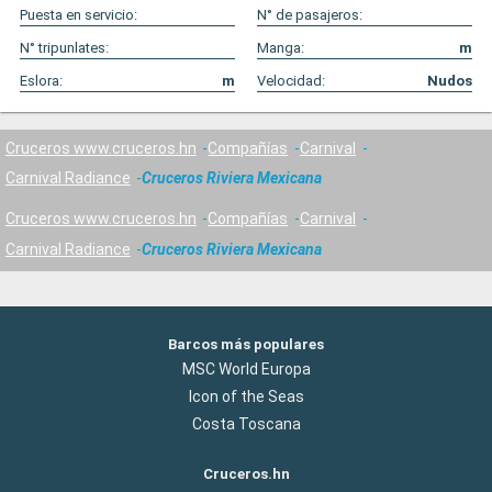
Puesta en servicio:
N° de pasajeros:
N° tripunlates:
Manga:
m
Eslora:
m
Velocidad:
Nudos
Cruceros www.cruceros.hn
Compañías
Carnival
Carnival Radiance
Cruceros Riviera Mexicana
Cruceros www.cruceros.hn
Compañías
Carnival
Carnival Radiance
Cruceros Riviera Mexicana
Barcos más populares
MSC World Europa
Icon of the Seas
Costa Toscana
Cruceros.hn