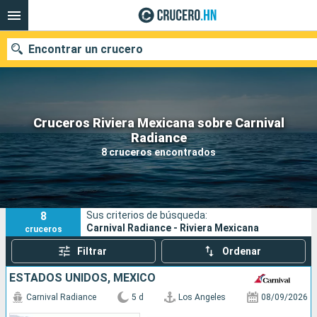
Encontrar un crucero
Cruceros Riviera Mexicana sobre Carnival
Nuestros destinos
Radiance
8 cruceros encontrados
Fecha de salida
Puertos
Compañías
8
Sus criterios de búsqueda:
Buscar
Carnival Radiance - Riviera Mexicana
cruceros
Filtrar
Ordenar
ESTADOS UNIDOS, MÉXICO
Carnival Radiance
5 d
Los Angeles
08/09/2026