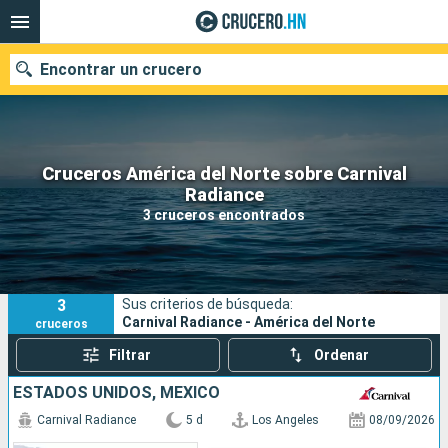
Encontrar un crucero
Cruceros América del Norte sobre Carnival
Nuestros destinos
Radiance
3 cruceros encontrados
Fecha de salida
Puertos
Compañías
3
Sus criterios de búsqueda:
Buscar
Carnival Radiance - América del Norte
cruceros
Filtrar
Ordenar
ESTADOS UNIDOS, MÉXICO
Carnival Radiance
5 d
Los Angeles
08/09/2026