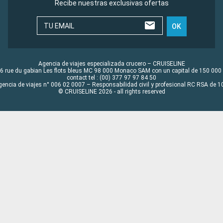
Recibe nuestras exclusivas ofertas
TU EMAIL
OK
Agencia de viajes especializada crucero – CRUISELINE
6 rue du gabian Les flots bleus MC 98 000 Monaco SAM con un capital de 150 000
contact tel : (00) 377 97 97 84 50
gencia de viajes n° 006 02 0007 – Responsabilidad civil y profesional RC RSA de
© CRUISELINE 2026 - all rights reserved