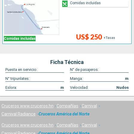
Comidas incluidas
US$ 250
+Tasas
Comidas incluidas
Ficha Técnica
Puesta en servicio:
N° de pasajeros:
N° tripunlates:
Manga:
m
Eslora:
m
Velocidad:
Nudos
Cruceros www.cruceros.hn
Compañías
Carnival
Carnival Radiance
Cruceros América del Norte
Cruceros www.cruceros.hn
Compañías
Carnival
Carnival Radiance
Cruceros América del Norte