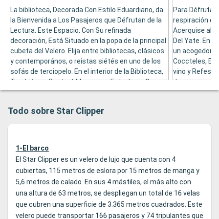
La biblioteca, Decorada Con Estilo Eduardiano, da
Para Défrutar 
la Bienvenida a Los Pasajeros que Défrutan de la
respiración el 
Lectura. Este Espacio, Con Su refinada
Acerquise al Tr
decoración, Está Situado en la popa de la principal
Del Yate. En es
cubeta del Velero. Elija entre bibliotecas, clásicos
un acogedor y
y contemporános, o reistas siétés en uno de los
Coccteles, El 
sofás de terciopelo. En el interior de la Biblioteca,
vino y Refesco
También en Bontará Mesa para Entertirsis Con
desean picar a
Juegos de Mesa, Por Ejemplo, El Ajedrez y El
aperitivos, sa
Backgammon. El Biblioteca También se disputa
Tocan Cerca de
Todo sobre Star Clipper
de un área con Algunos Ordenadores conectados
en Internet.
1-El barco
El Star Clipper es un velero de lujo que cuenta con 4
cubiertas, 115 metros de eslora por 15 metros de manga y
5,6 metros de calado. En sus 4 mástiles, el más alto con
una altura de 63 metros, se despliegan un total de 16 velas
que cubren una superficie de 3.365 metros cuadrados. Este
velero puede transportar 166 pasajeros y 74 tripulantes que