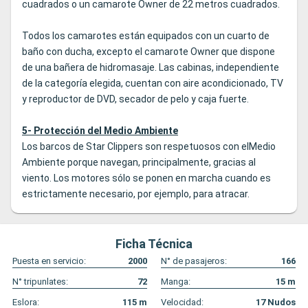
cuadrados o un camarote Owner de 22 metros cuadrados.
Todos los camarotes están equipados con un cuarto de
baño con ducha, excepto el camarote Owner que dispone
de una bañera de hidromasaje. Las cabinas, independiente
de la categoría elegida, cuentan con aire acondicionado, TV
y reproductor de DVD, secador de pelo y caja fuerte.
5- Protección del Medio Ambiente
Los barcos de Star Clippers son respetuosos con elMedio
Ambiente porque navegan, principalmente, gracias al
viento. Los motores sólo se ponen en marcha cuando es
estrictamente necesario, por ejemplo, para atracar.
Ficha Técnica
Puesta en servicio:
2000
N° de pasajeros:
166
N° tripunlates:
72
Manga:
15
m
Eslora:
115
m
Velocidad:
17
Nudos