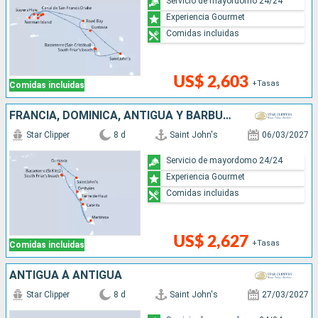
Servicio de mayordomo 24/24
Experiencia Gourmet
Comidas incluidas
US$ 2,603
+Tasas
Comidas incluidas
FRANCIA, DOMINICA, ANTIGUA Y BARBUDA
Star Clipper
8 d
Saint John's
06/03/2027
Servicio de mayordomo 24/24
Experiencia Gourmet
Comidas incluidas
US$ 2,627
+Tasas
Comidas incluidas
ANTIGUA À ANTIGUA
Star Clipper
8 d
Saint John's
27/03/2027