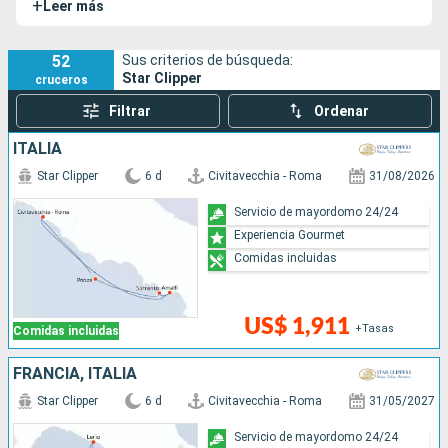
+
Leer más
naviera. El Star Clipper entró en servicio un año después que
el Star Flyer.
52
Sus criterios de búsqueda:
Star Clipper
cruceros
Filtrar
Ordenar
ITALIA
Star Clipper
6 d
Civitavecchia - Roma
31/08/2026
Servicio de mayordomo 24/24
Experiencia Gourmet
Comidas incluidas
US$ 1,911
+Tasas
Comidas incluidas
FRANCIA, ITALIA
Star Clipper
6 d
Civitavecchia - Roma
31/05/2027
Servicio de mayordomo 24/24