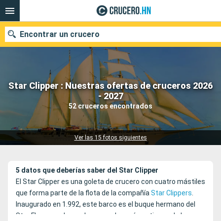
Encontrar un crucero
Star Clipper : Nuestras ofertas de cruceros 2026
Nuestros destinos
- 2027
52 cruceros encontrados
Fecha de salida
Puertos
Compañías
Ver las 15 fotos siguientes
Buscar
5 datos que deberías saber del Star Clipper
El Star Clipper es una goleta de crucero con cuatro mástiles
que forma parte de la flota de la compañía
Star Clippers
.
Inaugurado en 1.992, este barco es el buque hermano del
Star Flyer y, ambos veleros son los más antiguos de la