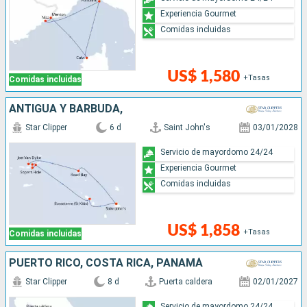
Experiencia Gourmet
Comidas incluidas
US$ 1,580
+Tasas
Comidas incluidas
ANTIGUA Y BARBUDA,
Star Clipper
6 d
Saint John's
03/01/2028
Servicio de mayordomo 24/24
Experiencia Gourmet
Comidas incluidas
US$ 1,858
+Tasas
Comidas incluidas
PUERTO RICO, COSTA RICA, PANAMÁ
Star Clipper
8 d
Puerta caldera
02/01/2027
Servicio de mayordomo 24/24