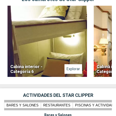
Cabina interior -
Cabina int
Explorar
Categoría 6
Categoría
ACTIVIDADES DEL STAR CLIPPER
BARES Y SALONES
RESTAURANTES
PISCINAS Y ACTIVIDADE
Bares y Salones