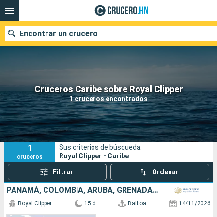
Encontrar un crucero
Nuestros destinos
Cruceros Caribe sobre Royal Clipper
1 cruceros encontrados
Fecha de salida
Puertos
Compañías
1
Sus criterios de búsqueda:
Buscar
Royal Clipper - Caribe
cruceros
Filtrar
Ordenar
PANAMÁ, COLOMBIA, ARUBA, GRENADA, SANTA LUCIA, FRANCIA, ANTIGUA Y BARBUDA
Royal Clipper
15 d
Balboa
14/11/2026