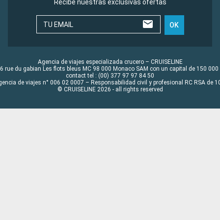
Recibe nuestras exclusivas ofertas
TU EMAIL
OK
Agencia de viajes especializada crucero – CRUISELINE
6 rue du gabian Les flots bleus MC 98 000 Monaco SAM con un capital de 150 000
contact tel : (00) 377 97 97 84 50
gencia de viajes n° 006 02 0007 – Responsabilidad civil y profesional RC RSA de
© CRUISELINE 2026 - all rights reserved