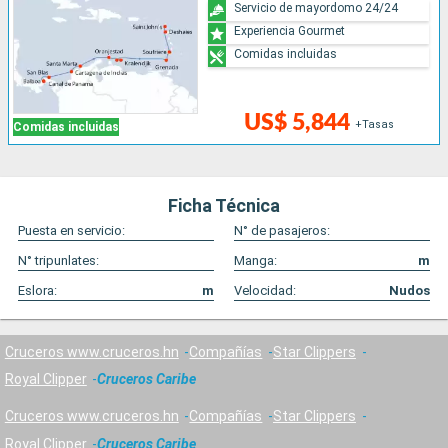
Servicio de mayordomo 24/24
Experiencia Gourmet
Comidas incluidas
US$ 5,844
+Tasas
Comidas incluidas
Ficha Técnica
Puesta en servicio:
N° de pasajeros:
N° tripunlates:
Manga:
m
Eslora:
m
Velocidad:
Nudos
Cruceros www.cruceros.hn
Compañías
Star Clippers
Royal Clipper
Cruceros Caribe
Cruceros www.cruceros.hn
Compañías
Star Clippers
Royal Clipper
Cruceros Caribe