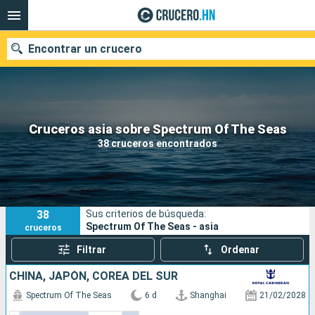
Encontrar un crucero
Nuestros destinos
Cruceros asia sobre Spectrum Of The Seas
38 cruceros encontrados
Fecha de salida
Puertos
Compañías
38
Sus criterios de búsqueda:
Buscar
Spectrum Of The Seas - asia
cruceros
Filtrar
Ordenar
CHINA, JAPÓN, COREA DEL SUR
Spectrum Of The Seas
6 d
Shanghai
21/02/2028