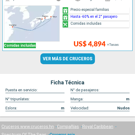
Precio especial familias
Hasta -60% en el 2° pasajero
Comidas incluidas
US$ 4,894
+Tasas
Comidas incluidas
VER MÁS DE CRUCEROS
Ficha Técnica
Puesta en servicio:
N° de pasajeros:
N° tripunlates:
Manga:
m
Eslora:
m
Velocidad:
Nudos
Cruceros www.cruceros.hn
Compañías
Royal Caribbean
Spectrum Of The Seas
Cruceros asia