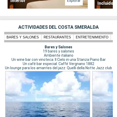
Interior
Explorar
Incluido
ACTIVIDADES DEL COSTA SMERALDA
BARES Y SALONES
RESTAURANTES
ENTRETENIMIENTO
PI
Bares y Salones
19 bares y salones
Ambiente italiano
Un wine bar con vinoteca: Il Cielo in una Stanza Piano Bar
Un café bar especial: Caffé Vergnano 1882
Un lounge para los amantes del jazz: Quelli della Notte Jazz club