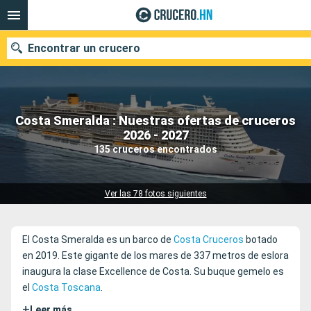
Encontrar un crucero
Costa Smeralda : Nuestras ofertas de cruceros
Nuestros destinos
2026 - 2027
135 cruceros encontrados
Fecha de salida
Puertos
Compañías
Ver las 78 fotos siguientes
Buscar
El Costa Smeralda es un barco de
Costa Cruceros
botado
en 2019. Este gigante de los mares de 337 metros de eslora
inaugura la clase Excellence de Costa. Su buque gemelo es
el
Costa Toscana
.
+
Leer más