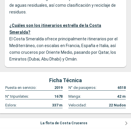
de aguas residuales, así como clasificación y reciclaje de
residuos.
¿Cuáles son los itinerarios estrella de la Costa
Smeralda?
El Costa Smeralda ofrece principalmente itinerarios por el
Mediterráneo, con escalas en Francia, España e Italia, así
como cruceros por Oriente Medio, pasando por Qatar, los
Emiratos (Dubai, Abu Dhabi) y Omán.
Ficha Técnica
Puesta en servicio:
2019
N° de pasajeros:
6518
N° tripunlates:
1678
Manga:
42
m
Eslora:
337
m
Velocidad:
22
Nudos
La flota de Costa Cruceros