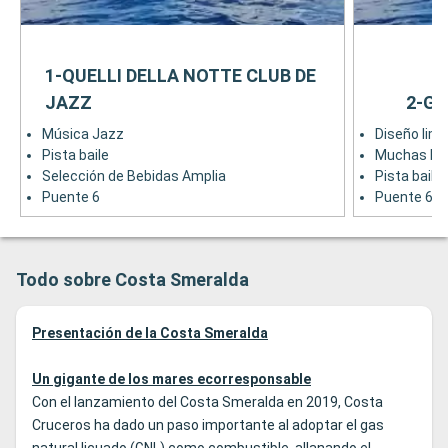
1-QUELLI DELLA NOTTE CLUB DE
JAZZ
2-G
Música Jazz
Diseño limp
Pista baile
Muchas be
Selección de Bebidas Amplia
Pista baile
Puente 6
Puente 6
Todo sobre Costa Smeralda
Presentación de la Costa Smeralda
Un gigante de los mares ecorresponsable
Con el lanzamiento del Costa Smeralda en 2019, Costa
Cruceros ha dado un paso importante al adoptar el gas