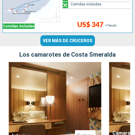
Comidas incluidas
US$ 347
+Tasas
Comidas incluidas
VER MÁS DE CRUCEROS
Los camarotes de Costa Smeralda
Camarote 