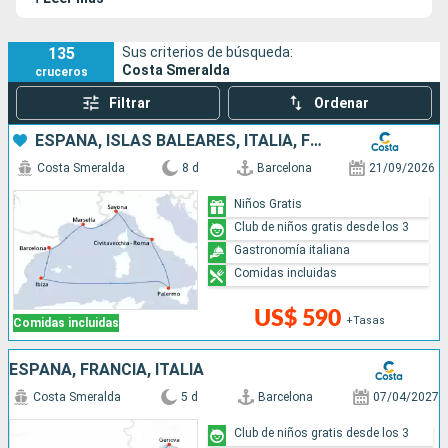
135
Sus criterios de búsqueda:
Costa Smeralda
cruceros
Filtrar
Ordenar
ESPAÑA, ISLAS BALEARES, ITALIA, FRANCIA
Costa Smeralda
8 d
Barcelona
21/09/2026
Niños Gratis
Club de niños gratis desde los 3
Gastronomía italiana
Comidas incluidas
US$ 590
+Tasas
Comidas incluidas
ESPAÑA, FRANCIA, ITALIA
Costa Smeralda
5 d
Barcelona
07/04/2027
Club de niños gratis desde los 3