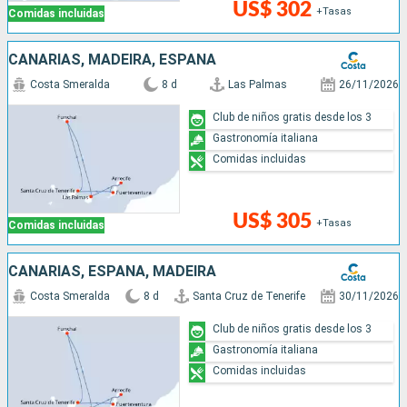
US$ 302
+Tasas
Comidas incluidas
CANARIAS, MADEIRA, ESPAÑA
Costa Smeralda
8 d
Las Palmas
26/11/2026
Club de niños gratis desde los 3
Gastronomía italiana
Comidas incluidas
US$ 305
+Tasas
Comidas incluidas
CANARIAS, ESPAÑA, MADEIRA
Costa Smeralda
8 d
Santa Cruz de Tenerife
30/11/2026
Club de niños gratis desde los 3
Gastronomía italiana
Comidas incluidas