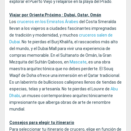
explorar el Puerto Viejo y relajarse en la playa del Prado.
Viajar por Oriente Próximo : Dubai, Qatar, Omán
Los
cruceros en los Emiratos Árabes
del Costa Smeralda
llevan a los viajeros a ciudades fascinantes impregnadas
de tradición y modernidad, y muchos
cruceros salen de
Dubai
. No te pierdas el Burj Khalifa, el rascacielos más alto
del mundo, y el Dubai Mall para vivir una experiencia de
compras memorable. En el Sultanato de Omán, la Gran
Mezquita del Sultán Qaboos, en
Mascate
, es una obra
maestra arquitectónica que no debes perderte. El Souq
Waqif de Doha ofrece una inmersión en el Qatar tradicional.
Es un laberinto de bulliciosos callejones llenos de tiendas de
especias, telas y artesanía. No te pierdas el Louvre de
Abu
Dhabi
, un museo contemporáneo arquitectónicamente
impresionante que alberga obras de arte de renombre
mundial.
Consejos para elegir tu itinerario
Para seleccionar tu itinerario de crucero, elige en función de