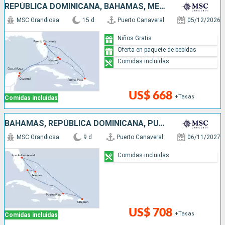
REPÚBLICA DOMINICANA, BAHAMAS, MÉXICO, ESTADOS UNIDOS
MSC Grandiosa
15 d
Puerto Canaveral
05/12/2026
Niños Gratis
Oferta en paquete de bebidas
Comidas incluidas
US$ 668
+Tasas
Comidas incluidas
BAHAMAS, REPÚBLICA DOMINICANA, PUERTO RICO, ESTADOS UNIDOS
MSC Grandiosa
9 d
Puerto Canaveral
06/11/2027
Comidas incluidas
US$ 708
+Tasas
Comidas incluidas