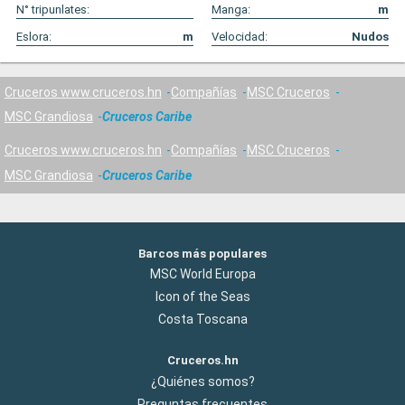
N° tripunlates:
Manga:
m
Eslora:
m
Velocidad:
Nudos
Cruceros www.cruceros.hn
Compañías
MSC Cruceros
MSC Grandiosa
Cruceros Caribe
Cruceros www.cruceros.hn
Compañías
MSC Cruceros
MSC Grandiosa
Cruceros Caribe
Barcos más populares
MSC World Europa
Icon of the Seas
Costa Toscana
Cruceros.hn
¿Quiénes somos?
Preguntas frecuentes