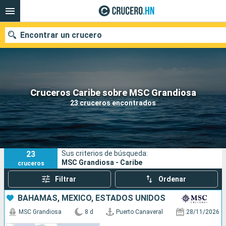
Encontrar un crucero
Nuestros destinos
Cruceros Caribe sobre MSC Grandiosa
23 cruceros encontrados
Fecha de salida
Puertos
Compañías
23
Sus criterios de búsqueda:
Buscar
MSC Grandiosa - Caribe
cruceros
Filtrar
Ordenar
BAHAMAS, MÉXICO, ESTADOS UNIDOS
MSC Grandiosa
8 d
Puerto Canaveral
28/11/2026