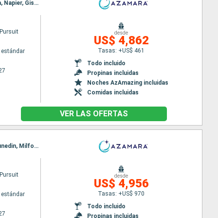
Itinerario : Sidney, Eden, Hobart, Milford sound, Dunedin, Timaru, Christchurch, Picton, Wellington, Napier, Gisborne, Tauranga, Bay of Island, Auckland
Pursuit
desde
US$ 4,862
Tasas: +US$ 461
 estándar
Todo incluido
27
Propinas incluidas
Noches AzAmazing incluidas
Comidas incluidas
VER LAS OFERTAS
Itinerario : Auckland, Bay of Island, Tauranga, Napier, Wellington, Nelson, Picton, Christchurch, Dunedin, Milford sound, Hobart, Eden, Sidney
Pursuit
desde
US$ 4,956
Tasas: +US$ 970
 estándar
Todo incluido
27
Propinas incluidas