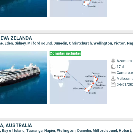
UEVA ZELANDA
Comidas incluidas
Azamara 
17 d
Camarote
Melbourn
04/01/20
A, AUSTRALIA