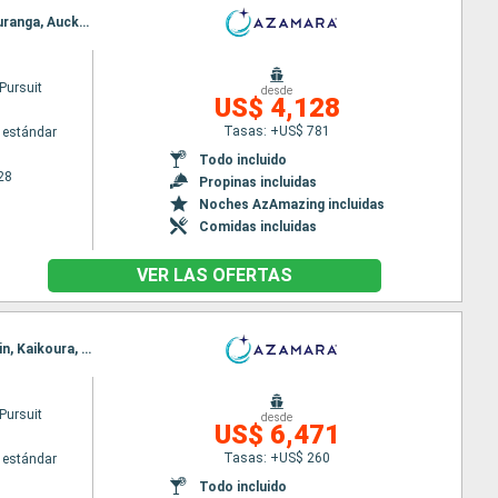
Itinerario : Auckland, Bay of Island, Isla de Norfolk, New Plymouth, Nelson, Wellington, Napier, Tauranga, Auckland
Pursuit
desde
US$ 4,128
Tasas: +US$ 781
 estándar
Todo incluido
28
Propinas incluidas
Noches AzAmazing incluidas
Comidas incluidas
VER LAS OFERTAS
Itinerario : Auckland, Bay of Island, Isla de Norfolk, New Plymouth, Nelson, Picton, Akaroa, Dunedin, Kaikoura, Napier, Auckland
Pursuit
desde
US$ 6,471
Tasas: +US$ 260
 estándar
Todo incluido