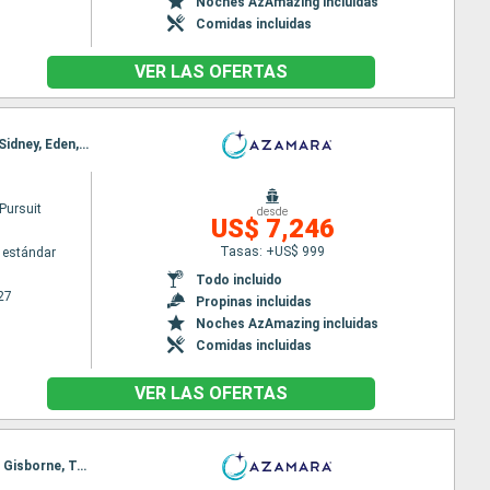
Noches AzAmazing incluidas
Comidas incluidas
VER LAS OFERTAS
Itinerario : Cairns, Wallis, Townsville, Airlie Beach, Gladstone, Fraser Island, Brisbane, Newcastle, Sidney, Eden, Hobart, Milford sound, Dunedin, Timaru, Christchurch, Picton, Wellington, Napier, Gisborne, Tauranga, Bay of Island, Auckland
Pursuit
desde
US$ 7,246
Tasas: +US$ 999
 estándar
Todo incluido
27
Propinas incluidas
Noches AzAmazing incluidas
Comidas incluidas
VER LAS OFERTAS
Itinerario : Sidney, Eden, Hobart, Milford sound, Dunedin, Christchurch, Picton, Wellington, Napier, Gisborne, Tauranga, Bay of Island, Auckland