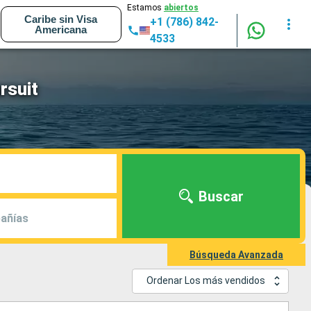
Estamos
abiertos
Caribe sin Visa
+1 (786) 842-
Americana
4533
rsuit
Buscar
añías
Búsqueda Avanzada
Ordenar Los más vendidos