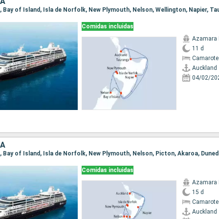
DA
Comidas incluidas
Azamara 
11 d
Camarote
Auckland
04/02/20
DA
Comidas incluidas
Azamara 
15 d
Camarote
Auckland