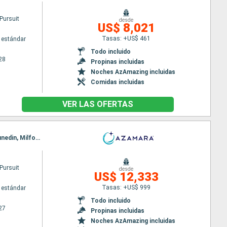
Pursuit
desde
US$ 8,021
Tasas: +US$ 461
 estándar
Todo incluido
28
Propinas incluidas
Noches AzAmazing incluidas
Comidas incluidas
VER LAS OFERTAS
Itinerario : Auckland, Bay of Island, Tauranga, Napier, Wellington, Nelson, Picton, Christchurch, Dunedin, Milford sound, Hobart, Eden, Sidney, Mooloolaba, Airlie Beach, Cairns, Darwin, Benoa, Semarang, Jakarta, Singapur
Pursuit
desde
US$ 12,333
Tasas: +US$ 999
 estándar
Todo incluido
27
Propinas incluidas
Noches AzAmazing incluidas