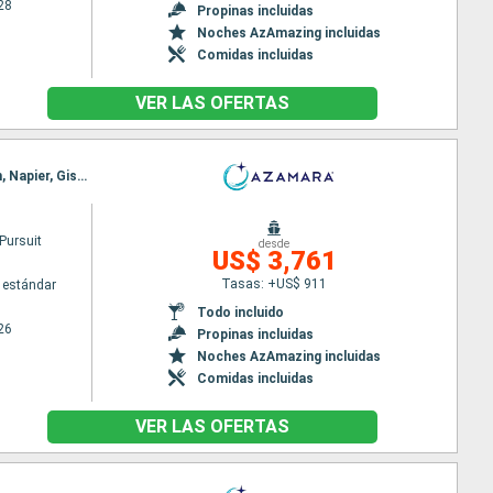
28
Propinas incluidas
Noches AzAmazing incluidas
Comidas incluidas
VER LAS OFERTAS
Itinerario : Sidney, Eden, Hobart, Milford sound, Dunedin, Timaru, Christchurch, Picton, Wellington, Napier, Gisborne, Tauranga, Auckland
Pursuit
desde
US$ 3,761
Tasas: +US$ 911
 estándar
Todo incluido
26
Propinas incluidas
Noches AzAmazing incluidas
Comidas incluidas
VER LAS OFERTAS