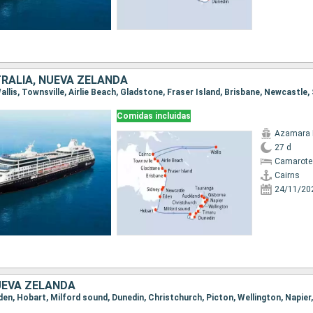
TRALIA, NUEVA ZELANDA
Comidas incluidas
Azamara 
27 d
Camarote
Cairns
24/11/20
UEVA ZELANDA