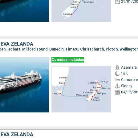
21/01/20
UEVA ZELANDA
Comidas incluidas
Azamara 
16 d
Camarote
Sidney
04/12/20
UEVA ZELANDA