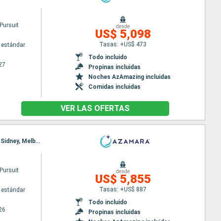
Pursuit
desde
US$ 5,098
Tasas: +US$ 473
 estándar
Todo incluido
27
Propinas incluidas
Noches AzAmazing incluidas
Comidas incluidas
VER LAS OFERTAS
Itinerario : Auckland, Tauranga, Napier, Wellington, Christchurch, Dunedin, Milford sound, Hobart, Sidney, Melbourne
Pursuit
desde
US$ 5,855
Tasas: +US$ 887
 estándar
Todo incluido
26
Propinas incluidas