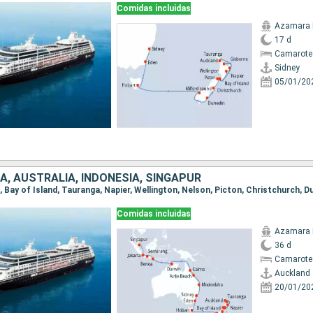
Comidas incluidas
Azamara 
17 d
Camarote
Sidney
05/01/20
A, AUSTRALIA, INDONESIA, SINGAPUR
Comidas incluidas
Azamara 
36 d
Camarote
Auckland
20/01/20