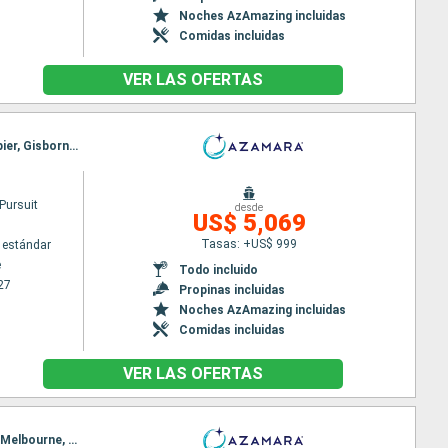
Noches AzAmazing incluidas
Comidas incluidas
VER LAS OFERTAS
Itinerario : Melbourne, Eden, Sidney, Milford sound, Dunedin, Christchurch, Wellington, Picton, Napier, Gisborne, Tauranga, Bay of Island, Auckland
Pursuit
desde
US$ 5,069
Tasas: +US$ 999
 estándar
e
Todo incluido
27
Propinas incluidas
Noches AzAmazing incluidas
Comidas incluidas
VER LAS OFERTAS
Itinerario : Auckland, Bay of Island, Tauranga, Napier, Wellington, Dunedin, Milford sound, Hobart, Melbourne, Eden, Sidney