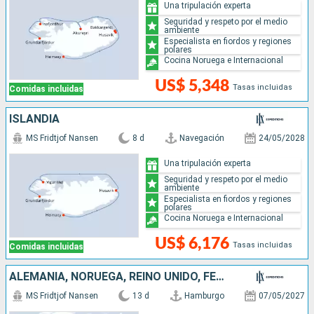
Una tripulación experta
Seguridad y respeto por el medio
ambiente
Especialista en fiordos y regiones
polares
Cocina Noruega e Internacional
US$ 5,348
Tasas incluidas
Comidas incluidas
ISLANDIA
MS Fridtjof Nansen
8 d
Navegación
24/05/2028
Una tripulación experta
Seguridad y respeto por el medio
ambiente
Especialista en fiordos y regiones
polares
Cocina Noruega e Internacional
US$ 6,176
Tasas incluidas
Comidas incluidas
ALEMANIA, NORUEGA, REINO UNIDO, FÉROES (ISLAS), ISLANDIA
MS Fridtjof Nansen
13 d
Hamburgo
07/05/2027