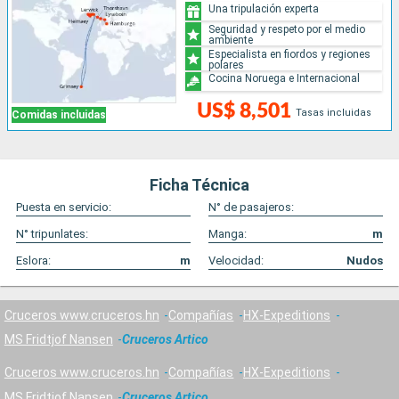
Una tripulación experta
Seguridad y respeto por el medio
ambiente
Especialista en fiordos y regiones
polares
Cocina Noruega e Internacional
US$ 8,501
Tasas incluidas
Comidas incluidas
Ficha Técnica
Puesta en servicio:
N° de pasajeros:
N° tripunlates:
Manga:
m
Eslora:
m
Velocidad:
Nudos
Cruceros www.cruceros.hn
Compañías
HX-Expeditions
MS Fridtjof Nansen
Cruceros Artico
Cruceros www.cruceros.hn
Compañías
HX-Expeditions
MS Fridtjof Nansen
Cruceros Artico