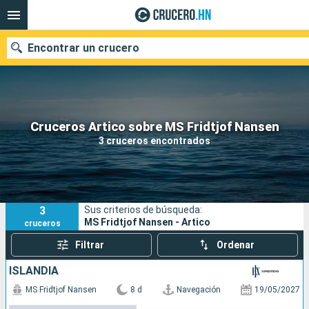
Encontrar un crucero
Nuestros destinos
Cruceros Artico sobre MS Fridtjof Nansen
3 cruceros encontrados
Fecha de salida
Puertos
Compañías
3
Sus criterios de búsqueda:
Buscar
MS Fridtjof Nansen - Artico
cruceros
Filtrar
Ordenar
ISLANDIA
MS Fridtjof Nansen
8 d
Navegación
19/05/2027