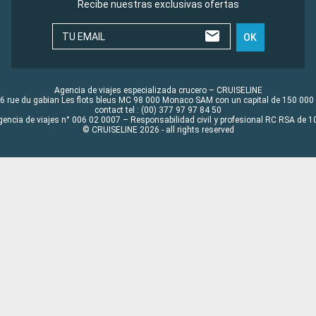
Recibe nuestras exclusivas ofertas
TU EMAIL
OK
Agencia de viajes especializada crucero – CRUISELINE
6 rue du gabian Les flots bleus MC 98 000 Monaco SAM con un capital de 150 000
contact tel : (00) 377 97 97 84 50
gencia de viajes n° 006 02 0007 – Responsabilidad civil y profesional RC RSA de
© CRUISELINE 2026 - all rights reserved