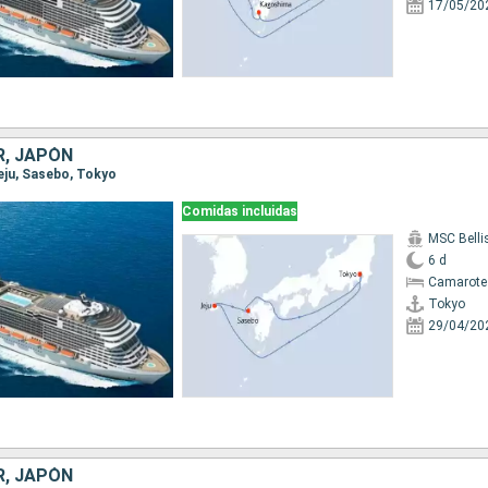
17/05/20
R, JAPÓN
Jeju, Sasebo, Tokyo
Comidas incluidas
MSC Bell
6 d
Camarote
Tokyo
29/04/20
R, JAPÓN