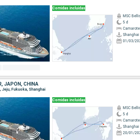
Comidas incluidas
MSC Bell
5 d
Camarote
Shanghai
01/03/20
, JAPÓN, CHINA
i, Jeju, Fukuoka, Shanghai
Comidas incluidas
MSC Bell
5 d
Camarote
Shanghai
20/01/20