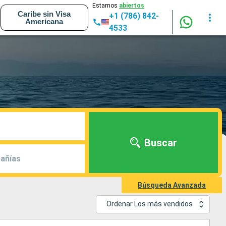
Estamos
abiertos
Caribe sin Visa
+1 (786) 842-
Americana
4533
Buscar
añías
Búsqueda Avanzada
Ordenar Los más vendidos