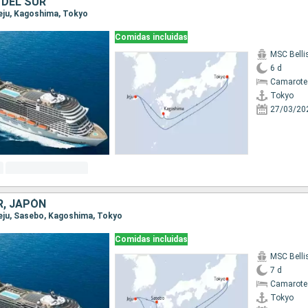
 DEL SUR
Jeju, Kagoshima, Tokyo
Comidas incluidas
MSC Bell
6 d
Camarote
Tokyo
27/03/20
R, JAPÓN
 Jeju, Sasebo, Kagoshima, Tokyo
Comidas incluidas
MSC Bell
7 d
Camarote
Tokyo