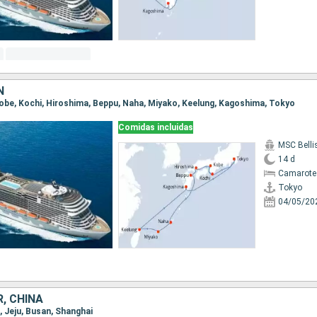
N
 Kobe, Kochi, Hiroshima, Beppu, Naha, Miyako, Keelung, Kagoshima, Tokyo
Comidas incluidas
MSC Bell
14 d
Camarote
Tokyo
04/05/20
, CHINA
i, Jeju, Busan, Shanghai