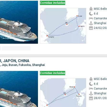
Comidas incluidas
MSC Bell
6 d
Camarote
Shanghai
24/02/20
, JAPÓN, CHINA
i, Jeju, Busan, Fukuoka, Shanghai
Comidas incluidas
MSC Bell
6 d
Camarote
Shanghai
28/01/20