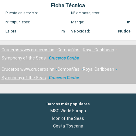
Ficha Técnica
Puesta en servicio:
N° de pasajeros:
N° tripunlates:
Manga:
m
Eslora:
m
Velocidad:
Nudos
Cruceros www.cruceros.hn
Compañías
Royal Caribbean
Symphony of the Seas
Cruceros Caribe
Cruceros www.cruceros.hn
Compañías
Royal Caribbean
Symphony of the Seas
Cruceros Caribe
Barcos más populares
MSC World Europa
Icon of the Seas
Costa Toscana