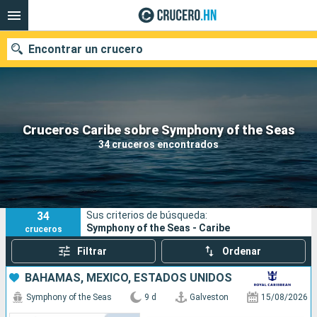
Encontrar un crucero
Nuestros destinos
Cruceros Caribe sobre Symphony of the Seas
34 cruceros encontrados
Fecha de salida
Puertos
Compañías
34
Sus criterios de búsqueda:
Buscar
Symphony of the Seas - Caribe
cruceros
Filtrar
Ordenar
BAHAMAS, MÉXICO, ESTADOS UNIDOS
Symphony of the Seas
9 d
Galveston
15/08/2026