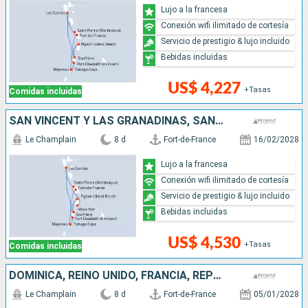
Lujo a la francesa
Conexión wifi ilimitado de cortesía
Servicio de prestigio & lujo incluido
Bebidas incluidas
US$ 4,227
+Tasas
Comidas incluidas
SAN VINCENT Y LAS GRANADINAS, SANTA LUCIA
Le Champlain
8 d
Fort-de-France
16/02/2028
Lujo a la francesa
Conexión wifi ilimitado de cortesía
Servicio de prestigio & lujo incluido
Bebidas incluidas
US$ 4,530
+Tasas
Comidas incluidas
DOMINICA, REINO UNIDO, FRANCIA, REPÚBLICA DOMINICANA, BARBADOS
Le Champlain
8 d
Fort-de-France
05/01/2028