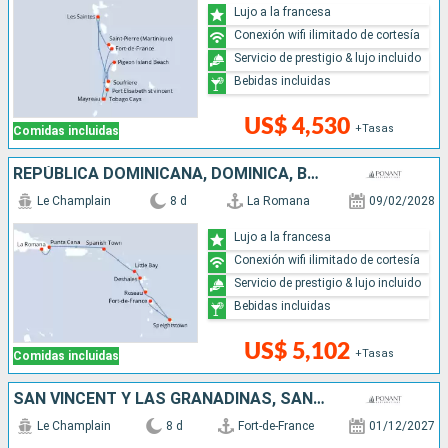
Lujo a la francesa
Conexión wifi ilimitado de cortesía
Servicio de prestigio & lujo incluido
Bebidas incluidas
US$ 4,530
+Tasas
Comidas incluidas
REPÚBLICA DOMINICANA, DOMINICA, BARBADOS, FRANCIA, REINO UNIDO
Le Champlain
8 d
La Romana
09/02/2028
Lujo a la francesa
Conexión wifi ilimitado de cortesía
Servicio de prestigio & lujo incluido
Bebidas incluidas
US$ 5,102
+Tasas
Comidas incluidas
SAN VINCENT Y LAS GRANADINAS, SANTA LUCIA
Le Champlain
8 d
Fort-de-France
01/12/2027