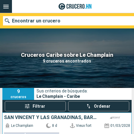
Encontrar un crucero
Nuestros destinos
Cruceros Caribe sobre Le Champlain
9 cruceros encontrados
Fecha de salida
Puertos
Compañías
9
Sus criterios de búsqueda:
Buscar
Le Champlain - Caribe
cruceros
Filtrar
Ordenar
SAN VINCENT Y LAS GRANADINAS, BARBADOS, SANTA LUCIA
Le Champlain
8 d
Vieux fort
01/03/2028