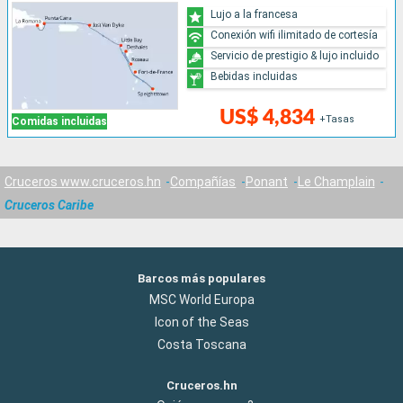
Lujo a la francesa
Conexión wifi ilimitado de cortesía
Servicio de prestigio & lujo incluido
Bebidas incluidas
US$ 4,834
+Tasas
Comidas incluidas
Cruceros www.cruceros.hn
Compañías
Ponant
Le Champlain
Cruceros Caribe
Barcos más populares
MSC World Europa
Icon of the Seas
Costa Toscana
Cruceros.hn