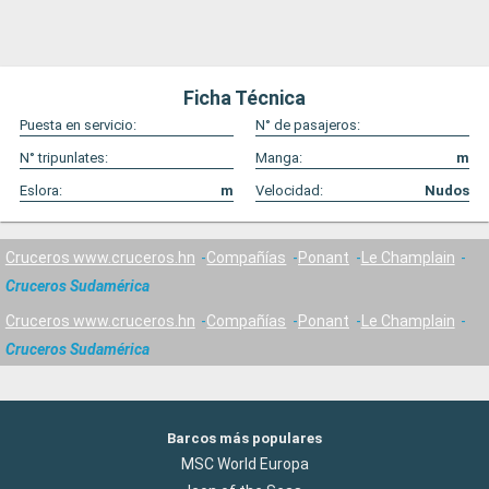
Ficha Técnica
Puesta en servicio:
N° de pasajeros:
N° tripunlates:
Manga:
m
Eslora:
m
Velocidad:
Nudos
Cruceros www.cruceros.hn
Compañías
Ponant
Le Champlain
Cruceros Sudamérica
Cruceros www.cruceros.hn
Compañías
Ponant
Le Champlain
Cruceros Sudamérica
Barcos más populares
MSC World Europa