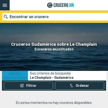
Encontrar un crucero
Nuestros destinos
Cruceros Sudamérica sobre Le Champlain
0 cruceros encontrados
Fecha de salida
Puertos
Compañías
Sus criterios de búsqueda:
Buscar
Le Champlain - Sudamérica
Filtrar
Ordenar
En estos momentos no hay cruceros disponibles.