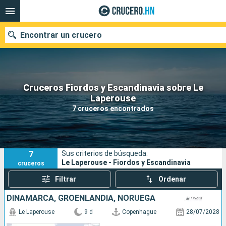
Encontrar un crucero
Cruceros Fiordos y Escandinavia sobre Le
Nuestros destinos
Laperouse
7 cruceros encontrados
Fecha de salida
Puertos
Compañías
7
Sus criterios de búsqueda:
Buscar
Le Laperouse - Fiordos y Escandinavia
cruceros
Filtrar
Ordenar
DINAMARCA, GROENLANDIA, NORUEGA
Le Laperouse
9 d
Copenhague
28/07/2028