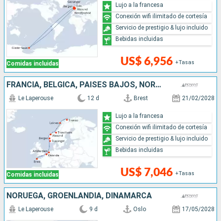
Lujo a la francesa
Conexión wifi ilimitado de cortesía
Servicio de prestigio & lujo incluido
Bebidas incluidas
US$ 6,956
+Tasas
Comidas incluidas
FRANCIA, BÉLGICA, PAISES BAJOS, NORUEGA
Le Laperouse
12 d
Brest
21/02/2028
Lujo a la francesa
Conexión wifi ilimitado de cortesía
Servicio de prestigio & lujo incluido
Bebidas incluidas
US$ 7,046
+Tasas
Comidas incluidas
NORUEGA, GROENLANDIA, DINAMARCA
Le Laperouse
9 d
Oslo
17/05/2028