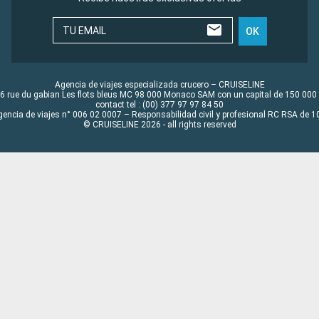
TU EMAIL
OK
Agencia de viajes especializada crucero – CRUISELINE
6 rue du gabian Les flots bleus MC 98 000 Monaco SAM con un capital de 150 000
contact tel : (00) 377 97 97 84 50
gencia de viajes n° 006 02 0007 – Responsabilidad civil y profesional RC RSA de
© CRUISELINE 2026 - all rights reserved