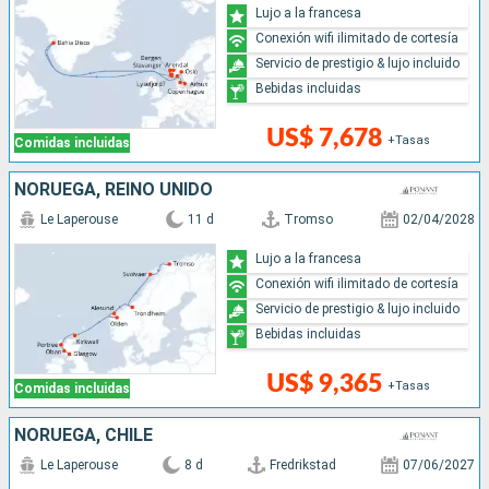
Lujo a la francesa
Conexión wifi ilimitado de cortesía
Servicio de prestigio & lujo incluido
Bebidas incluidas
US$ 7,678
+Tasas
Comidas incluidas
NORUEGA, REINO UNIDO
Le Laperouse
11 d
Tromso
02/04/2028
Lujo a la francesa
Conexión wifi ilimitado de cortesía
Servicio de prestigio & lujo incluido
Bebidas incluidas
US$ 9,365
+Tasas
Comidas incluidas
NORUEGA, CHILE
Le Laperouse
8 d
Fredrikstad
07/06/2027