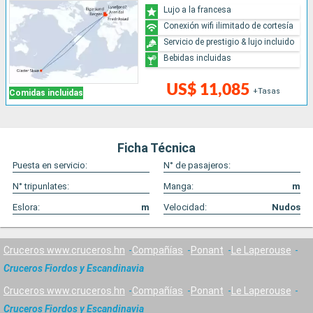
Lujo a la francesa
Conexión wifi ilimitado de cortesía
Servicio de prestigio & lujo incluido
Bebidas incluidas
US$ 11,085
+Tasas
Comidas incluidas
Ficha Técnica
Puesta en servicio:
N° de pasajeros:
N° tripunlates:
Manga:
m
Eslora:
m
Velocidad:
Nudos
Cruceros www.cruceros.hn
Compañías
Ponant
Le Laperouse
Cruceros Fiordos y Escandinavia
Cruceros www.cruceros.hn
Compañías
Ponant
Le Laperouse
Cruceros Fiordos y Escandinavia