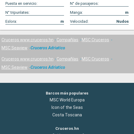
Puesta en servicio:
N° de pasajeros:
N° tripunlates:
Manga:
m
Eslora:
m
Velocidad:
Nudos
Cruceros www.cruceros.hn
Compañías
MSC Cruceros
MSC Seaview
Cruceros Adriatico
Cruceros www.cruceros.hn
Compañías
MSC Cruceros
MSC Seaview
Cruceros Adriatico
Barcos más populares
MSC World Europa
Icon of the Seas
Costa Toscana
Cruceros.hn