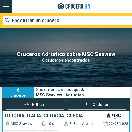
Encontrar un crucero
Nuestros destinos
Cruceros Adriatico sobre MSC Seaview
6 cruceros encontrados
Fecha de salida
Puertos
Compañías
6
Sus criterios de búsqueda:
Buscar
MSC Seaview - Adriatico
cruceros
Filtrar
Ordenar
TURQUÍA, ITALIA, CROACIA, GRECIA
MSC Seaview
10 d
El Pireo Atenas
22/03/2028