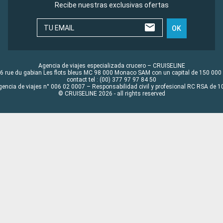
Recibe nuestras exclusivas ofertas
TU EMAIL
OK
Agencia de viajes especializada crucero – CRUISELINE
6 rue du gabian Les flots bleus MC 98 000 Monaco SAM con un capital de 150 000
contact tel : (00) 377 97 97 84 50
gencia de viajes n° 006 02 0007 – Responsabilidad civil y profesional RC RSA de
© CRUISELINE 2026 - all rights reserved