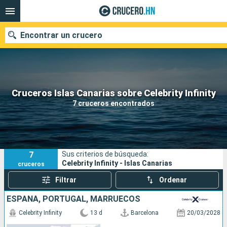
Encontrar un crucero
Nuestros destinos
Cruceros Islas Canarias sobre Celebrity Infinity
7 cruceros encontrados
Fecha de salida
Puertos
Compañías
7
Sus criterios de búsqueda:
Buscar
Celebrity Infinity - Islas Canarias
cruceros
Filtrar
Ordenar
ESPAÑA, PORTUGAL, MARRUECOS
Celebrity Infinity
13 d
Barcelona
20/03/2028