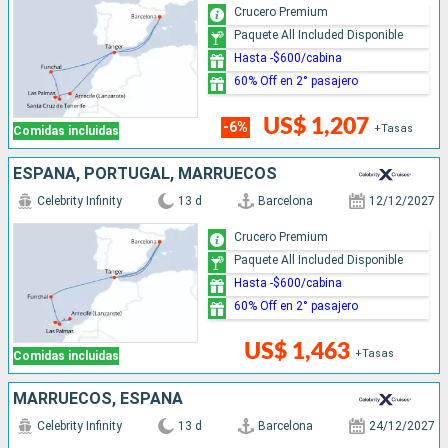
Crucero Premium
Paquete All Included Disponible
Hasta -$600/cabina
60% Off en 2° pasajero
US$ 1,207
-6%
+Tasas
Comidas incluidas
ESPAÑA, PORTUGAL, MARRUECOS
Celebrity Infinity
13 d
Barcelona
12/12/2027
Crucero Premium
Paquete All Included Disponible
Hasta -$600/cabina
60% Off en 2° pasajero
US$ 1,463
+Tasas
Comidas incluidas
MARRUECOS, ESPAÑA
Celebrity Infinity
13 d
Barcelona
24/12/2027