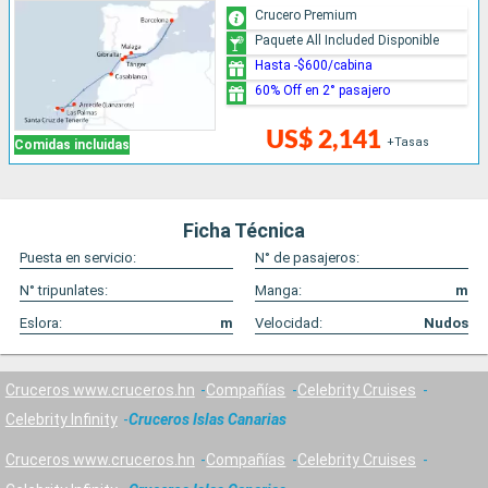
Crucero Premium
Paquete All Included Disponible
Hasta -$600/cabina
60% Off en 2° pasajero
US$ 2,141
+Tasas
Comidas incluidas
Ficha Técnica
Puesta en servicio:
N° de pasajeros:
N° tripunlates:
Manga:
m
Eslora:
m
Velocidad:
Nudos
Cruceros www.cruceros.hn
Compañías
Celebrity Cruises
Celebrity Infinity
Cruceros Islas Canarias
Cruceros www.cruceros.hn
Compañías
Celebrity Cruises