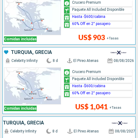
Crucero Premium
Paquete All Included Disponible
Hasta -$600/cabina
60% Off en 2° pasajero
US$ 903
+Tasas
Comidas incluidas
TURQUÍA, GRECIA
Celebrity Infinity
8 d
El Pireo Atenas
08/08/2026
Crucero Premium
Paquete All Included Disponible
Hasta -$600/cabina
60% Off en 2° pasajero
US$ 1,041
+Tasas
Comidas incluidas
TURQUÍA, GRECIA
Celebrity Infinity
8 d
El Pireo Atenas
08/08/2027