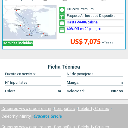
Crucero Premium
Paquete All Included Disponible
Hasta -$600/cabina
60% Off en 2° pasajero
US$ 7,075
+Tasas
Comidas incluidas
Ficha Técnica
Puesta en servicio:
N° de pasajeros:
N° tripunlates:
Manga:
m
Eslora:
m
Velocidad:
Nudos
Cruceros www.cruceros.hn
Compañías
Celebrity Cruises
Celebrity Infinity
Cruceros Grecia
Cruceros www.cruceros.hn
Compañías
Celebrity Cruises