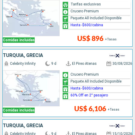
Tarifas exclusivas
Crucero Premium
Paquete All Included Disponible
Hasta -$600/cabina
US$ 896
+Tasas
Comidas incluidas
TURQUÍA, GRECIA
Celebrity Infinity
9 d
El Pireo Atenas
30/08/2026
Crucero Premium
Paquete All Included Disponible
Hasta -$600/cabina
60% Off en 2° pasajero
US$ 6,106
+Tasas
Comidas incluidas
TURQUÍA, GRECIA
Celebrity Infinity
9 d
El Pireo Atenas
15/10/2026