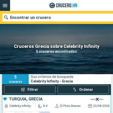
Encontrar un crucero
Nuestros destinos
Cruceros Grecia sobre Celebrity Infinity
5 cruceros encontrados
Fecha de salida
Puertos
Compañías
5
Sus criterios de búsqueda:
Buscar
Celebrity Infinity - Grecia
cruceros
Filtrar
Ordenar
TURQUÍA, GRECIA
Celebrity Infinity
8 d
El Pireo Atenas
23/08/2026