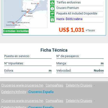
Tarifas exclusivas
Crucero Premium
Paquete All Included Disponible
Hasta -$600/cabina
US$ 1,031
+Tasas
Comidas incluidas
Ficha Técnica
Puesta en servicio:
N° de pasajeros:
N° tripunlates:
Manga:
m
Eslora:
m
Velocidad:
Nudos
Cruceros www.cruceros.hn
Compañías
Celebrity Cruises
Celebrity Infinity
Cruceros España
Cruceros www.cruceros.hn
Compañías
Celebrity Cruises
Celebrity Infinity
Cruceros España