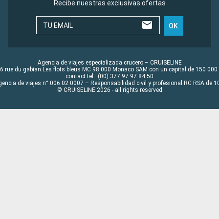
Recibe nuestras exclusivas ofertas
TU EMAIL
OK
Agencia de viajes especializada crucero – CRUISELINE
6 rue du gabian Les flots bleus MC 98 000 Monaco SAM con un capital de 150 000
contact tel : (00) 377 97 97 84 50
gencia de viajes n° 006 02 0007 – Responsabilidad civil y profesional RC RSA de
© CRUISELINE 2026 - all rights reserved