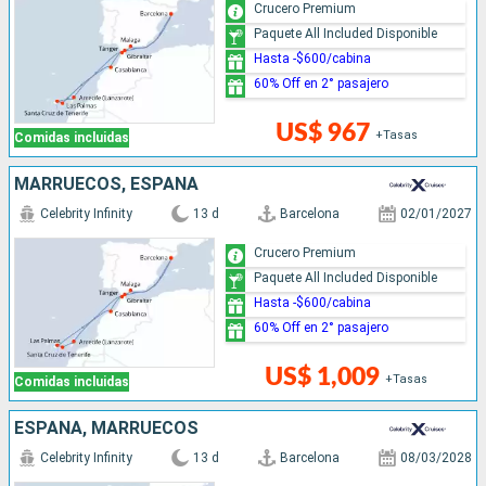
Crucero Premium
Paquete All Included Disponible
Hasta -$600/cabina
60% Off en 2° pasajero
US$ 967
+Tasas
Comidas incluidas
MARRUECOS, ESPAÑA
Celebrity Infinity
13 d
Barcelona
02/01/2027
Crucero Premium
Paquete All Included Disponible
Hasta -$600/cabina
60% Off en 2° pasajero
US$ 1,009
+Tasas
Comidas incluidas
ESPAÑA, MARRUECOS
Celebrity Infinity
13 d
Barcelona
08/03/2028