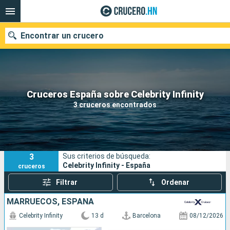
Encontrar un crucero
Nuestros destinos
Cruceros España sobre Celebrity Infinity
3 cruceros encontrados
Fecha de salida
Puertos
Compañías
3
Sus criterios de búsqueda:
Buscar
Celebrity Infinity - España
cruceros
Filtrar
Ordenar
MARRUECOS, ESPAÑA
Celebrity Infinity
13 d
Barcelona
08/12/2026