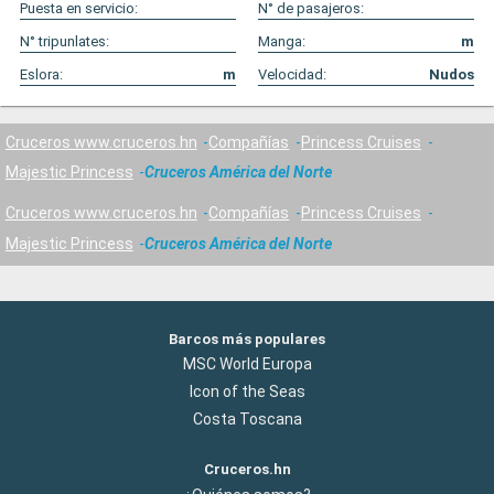
Puesta en servicio:
N° de pasajeros:
N° tripunlates:
Manga:
m
Eslora:
m
Velocidad:
Nudos
Cruceros www.cruceros.hn
Compañías
Princess Cruises
Majestic Princess
Cruceros América del Norte
Cruceros www.cruceros.hn
Compañías
Princess Cruises
Majestic Princess
Cruceros América del Norte
Barcos más populares
MSC World Europa
Icon of the Seas
Costa Toscana
Cruceros.hn