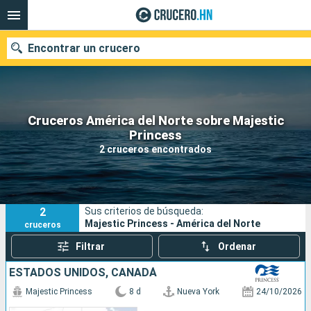
Encontrar un crucero
Cruceros América del Norte sobre Majestic
Nuestros destinos
Princess
2 cruceros encontrados
Fecha de salida
Puertos
Compañías
2
Sus criterios de búsqueda:
Buscar
Majestic Princess - América del Norte
cruceros
Filtrar
Ordenar
ESTADOS UNIDOS, CANADÁ
Majestic Princess
8 d
Nueva York
24/10/2026